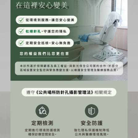
雷射光療
體態雕塑
體重管理
預防醫學
高血壓
糖尿病
甲狀腺功能異常
尋找完美自我零極限
致力創造專屬於您的完美比例
讓美這件事變得輕鬆 一起擁抱最初的肌膚感受