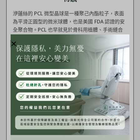
洢蓮絲的 PCL 微型晶球是一種聚己內酯粒子，表面
為平滑正圓型的微米球體，也是美國 FDA 認證的安
全聚合物。PCL 也早就見於骨科用植體、手術縫合
線、臉部填充物等，是能被人體完全吸收的醫療級
聚合物，有助於合成膠原蛋白的特性，使肌膚恢復
彈性。
當注入洢蓮絲的 PCL 微型晶球至皮下肌膚後，會被
組織均勻包覆並刺激纖維細胞誘發膠原蛋白生成，
以溫和的方式達到與肌膚結締組織再造的作用，
不
會因過度刺激而產生不良結締組織也不易造成異物
感，可使肌膚豐盈有彈性。
完美平滑表面微型晶球