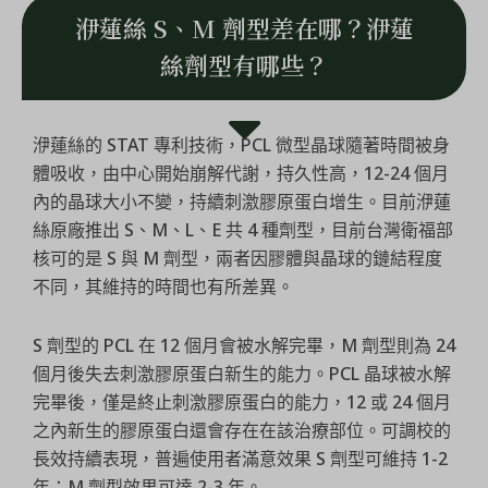
洢蓮絲 S、M 劑型差在哪？洢蓮
絲劑型有哪些？
洢蓮絲的 STAT 專利技術，PCL 微型晶球隨著時間被身
體吸收，由中心開始崩解代謝，持久性高，12-24 個月
內的晶球大小不變，持續刺激膠原蛋白增生。目前洢蓮
絲原廠推出 S、M、L、E 共 4 種劑型，目前台灣衛福部
核可的是 S 與 M 劑型，兩者因膠體與晶球的鏈結程度
不同，其維持的時間也有所差異。
S 劑型的 PCL 在 12 個月會被水解完畢，M 劑型則為 24
個月後失去刺激膠原蛋白新生的能力。PCL 晶球被水解
完畢後，僅是終止刺激膠原蛋白的能力，12 或 24 個月
之內新生的膠原蛋白還會存在在該治療部位。可調校的
長效持續表現，普遍使用者滿意效果 S 劑型可維持 1-2
年；M 劑型效果可達 2-3 年。