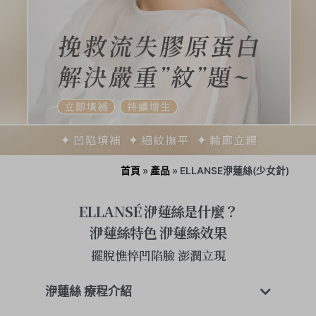
首頁
»
產品
»
ELLANSE洢蓮絲(少女針)
ELLANSÉ 洢蓮絲是什麼？
洢蓮絲特色 洢蓮絲效果
擺脫憔悴凹陷臉 澎潤立現
洢蓮絲 療程介紹