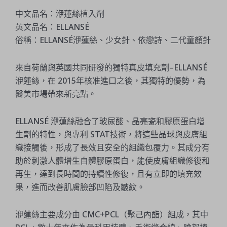
中文品名：洢蓮絲植入劑
英文品名：ELLANSÉ
俗稱：ELLANSÉ洢蓮絲、少女針、依戀詩、二代童顏針
來自荷蘭與英國共同研發的獨特真皮填充劑–ELLANSÉ
洢蓮絲，在 2015年核准進口之後，其獨特的優勢，為
醫美市場帶來新亮點。
ELLANSÉ 洢蓮絲融合了玻尿酸、晶亮瓷和膠原蛋白增
生劑的特性，與專利 STAT技術，將這些晶球與皮膚組
織接觸後，形成了長效且安全的組織包覆力。其成分有
助於刺激人體增生自體膠原蛋白，能使皮膚組織修復和
再生，達到長時間的持續性修復，且有立即的填充效
果，進而改善肌膚臉部凹陷及皺紋。
洢蓮絲主要成分由 CMC+PCL（聚己內酯）組成，其中