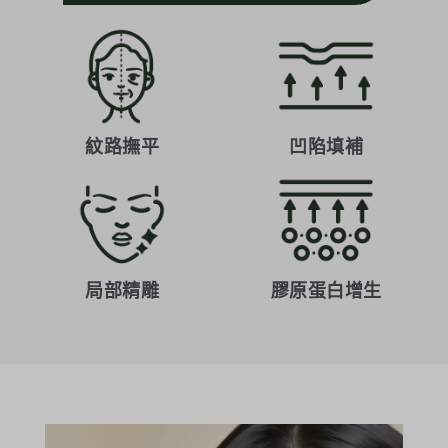
紋路撫平
凹陷填補
局部精雕
膠原蛋白增生