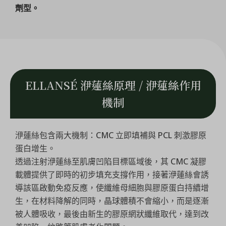
劑型。
ELLANSÉ 洢蓮絲原理 / 洢蓮絲作用
機制
洢蓮絲包含兩大機制：CMC 立即填補與 PCL 刺激膠原
蛋白增生。
透過注射洢蓮絲至肌膚凹陷目標區域後，其 CMC 凝膠
載體提供了即時的初步填充支撐作用，接著洢蓮絲會誘
導該區啟動免疫反應，使纖維母細胞與膠原蛋白持續增
生，在材料降解的同時，晶球體積不會縮小，而是逐漸
被人體吸收，最後由新生的膠原網狀纖維取代，達到改