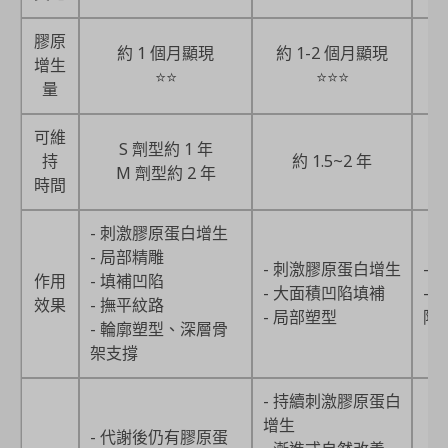
膠原
約 1 個月顯現
約 1-2 個月顯現
增生
⭐⭐
⭐⭐⭐
量
可維
S 劑型約 1 年
持
約 1.5~2 年
M 劑型約 2 年
時間
- 刺激膠原蛋白增生
- 局部精雕
- 刺激膠原蛋白增生
-
作用
- 填補凹陷
- 大面積凹陷填補
-
效果
- 撫平紋路
- 局部塑型
陷
- 輪廓塑型、深層骨
架支撐
- 持續刺激膠原蛋白
增生
- 代謝後仍有膠原蛋
-