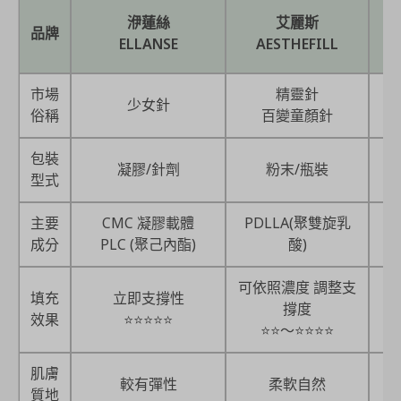
洢蓮絲
艾麗斯
品牌
ELLANSE
AESTHEFILL
市場
精靈針
少女針
俗稱
百變童顏針
包裝
凝膠/針劑
粉末/瓶裝
型式
主要
CMC 凝膠載體
PDLLA(聚雙旋乳
P
成分
PLC (聚己內酯)
酸)
可依照濃度 調整支
填充
立即支撐性
撐度
效果
⭐⭐⭐⭐⭐
⭐⭐～⭐⭐⭐⭐
肌膚
較有彈性
柔軟自然
質地