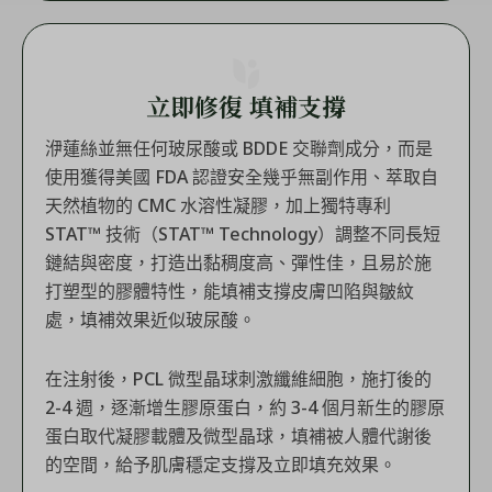
立即修復 填補支撐
洢蓮絲並無任何玻尿酸或 BDDE 交聯劑成分，而是
使用獲得美國 FDA 認證安全幾乎無副作用、萃取自
天然植物的 CMC 水溶性凝膠，加上獨特專利
STAT™ 技術（STAT™ Technology）調整不同長短
鏈結與密度，打造出黏稠度高、彈性佳，且易於施
打塑型的膠體特性，能填補支撐皮膚凹陷與皺紋
處，填補效果近似玻尿酸。
在注射後，PCL 微型晶球刺激纖維細胞，施打後的
2-4 週，逐漸增生膠原蛋白，約 3-4 個月新生的膠原
蛋白取代凝膠載體及微型晶球，填補被人體代謝後
的空間，給予肌膚穩定支撐及立即填充效果。