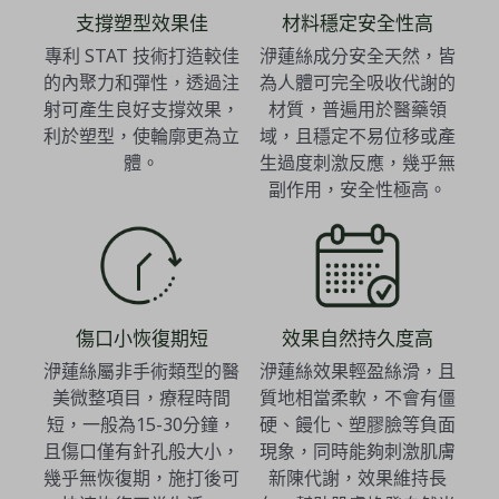
支撐塑型效果佳
材料穩定安全性高
專利 STAT 技術打造較佳
洢蓮絲成分安全天然，皆
的內聚力和彈性，透過注
為人體可完全吸收代謝的
射可產生良好支撐效果，
材質，普遍用於醫藥領
利於塑型，使輪廓更為立
域，且穩定不易位移或產
體。
生過度刺激反應，幾乎無
副作用，安全性極高。
傷口小恢復期短
效果自然持久度高
洢蓮絲屬非手術類型的醫
洢蓮絲效果輕盈絲滑，且
美微整項目，療程時間
質地相當柔軟，不會有僵
短，一般為15-30分鐘，
硬、饅化、塑膠臉等負面
且傷口僅有針孔般大小，
現象，同時能夠刺激肌膚
幾乎無恢復期，施打後可
新陳代謝，效果維持長