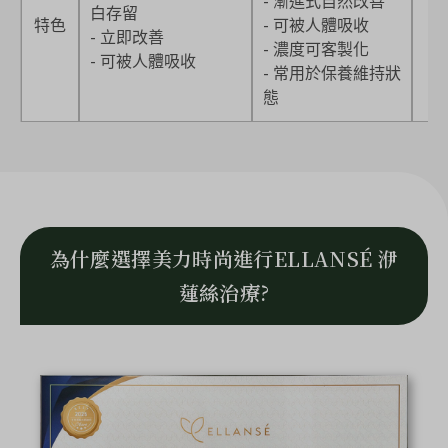
- 漸進式自然改善
白存留
-
特色
- 可被人體吸收
- 立即改善
-
- 濃度可客製化
- 可被人體吸收
-
- 常用於保養維持狀
態
為什麼選擇美力時尚進行ELLANSÉ 洢
蓮絲治療?