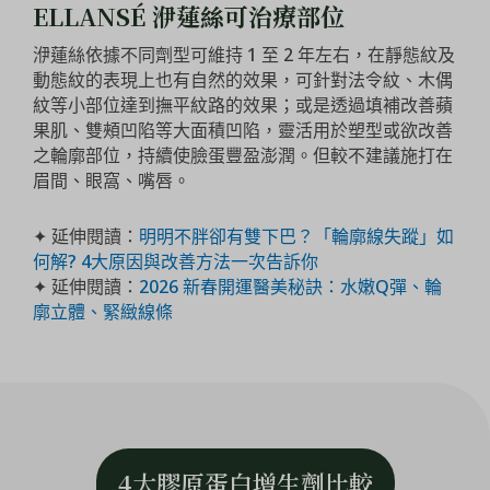
ELLANSÉ 洢蓮絲可治療部位
洢蓮絲依據不同劑型可維持 1 至 2 年左右，在靜態紋及
動態紋的表現上也有自然的效果，可針對法令紋、木偶
紋等小部位達到撫平紋路的效果；或是透過填補改善蘋
果肌、雙頰凹陷等大面積凹陷，靈活用於塑型或欲改善
之輪廓部位，持續使臉蛋豐盈澎潤。但較不建議施打在
眉間、眼窩、嘴唇。
✦ 延伸閱讀：
明明不胖卻有雙下巴？「輪廓線失蹤」如
何解? 4大原因與改善方法一次告訴你
✦ 延伸閱讀：
2026 新春開運醫美秘訣：水嫩Q彈、輪
廓立體、緊緻線條
4大膠原蛋白增生劑比較