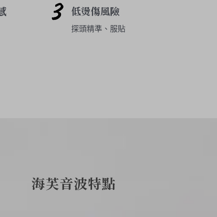
感
低燙傷風險
探頭精準、服貼
海芙音波特點