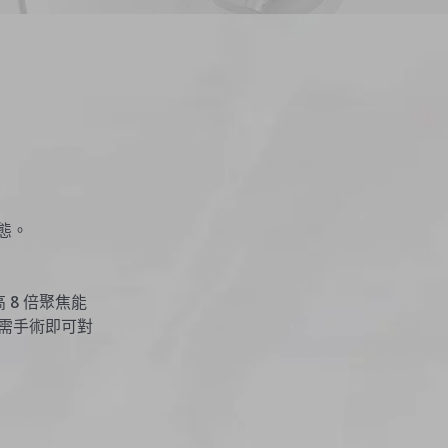
態。
 8 倍聚焦能
無需手術即可對