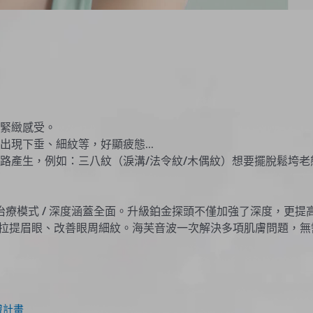
的緊緻感受。
易出現下垂、細紋等，好顯疲態…
紋路產生，例如：三八紋（淚溝/法令紋/木偶紋）想要擺脫鬆垮老
種治療模式 / 深度涵蓋全面。升級鉑金探頭不僅加強了深度，更提高
服貼，拉提眉眼、改善眼周細紋。海芙音波一次解決多項肌膚問題，
膚計畫