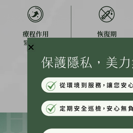
療程作用
恢復期
緊緻+拉提
幾乎無恢復期