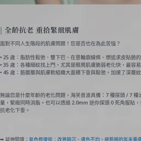
| 全齡抗老 重拾緊緻肌膚
面對不同人生階段的肌膚問題！您是否也在為此苦惱？
• 25 歲：脂肪性鬆弛、雙下巴、在意輪廓線條、想追求皮貼臉
• 35 歲：各種細紋找上門，尤其是眼周肌膚脆弱老化快，最容
• 45 歲：筋膜層與肌膚軟組織大面積下垂與鬆弛，加速了深層
無論您是什麼年齡的老化問題，海芙音波具備：7 種探頭 / 7 
量，緊緻同時消脂。也可以透過 2.0mm 迷你探頭 0 死角
抗老化下垂。
➥ 延伸閱讀：
氣色修復術：改善暗沉、膚色不均、疲態臉的年末養