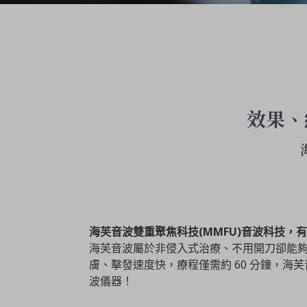
效果、
海芙音波雙重聚焦科技
(MMFU)
音波科技，有
海芙音波屬於非侵入式治療、不用開刀卻能
膚、擊發速度快，療程僅需約 60 分鐘，海
波儀器！