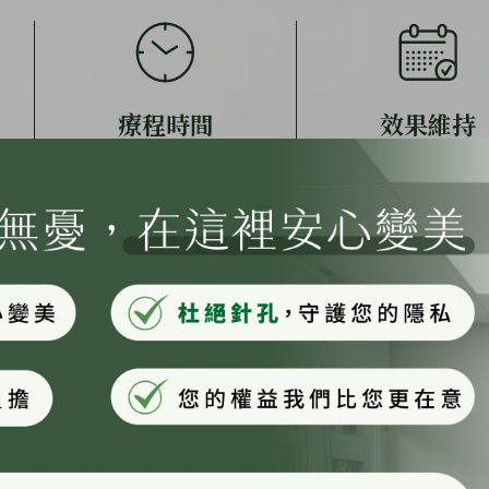
療程時間
效果維持
約60分鐘
1-2年
海芙音波適用對象