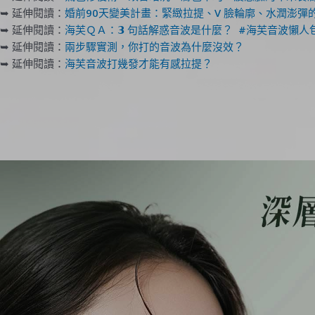
➥ 延伸閱讀：
婚前90天變美計畫：緊緻拉提、V 臉輪廓、水潤澎彈
➥ 延伸閱讀：
海芙ＱＡ：𝟯 句話解惑音波是什麼？ #海芙音波懶人
➥ 延伸閱讀：
兩步驟實測，你打的音波為什麼沒效？
➥ 延伸閱讀：
海芙音波打幾發才能有感拉提？