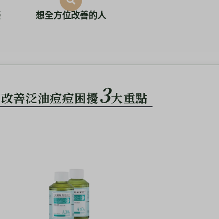
擾
想全方位改善的人
3
改善泛油痘痘困擾
大重點