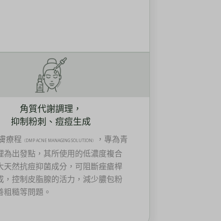
角質代謝調理，
抑制粉刺、痘痘生成
膚療程
，專為青
（DMP ACNE MANAGING SOLUTION）
理為出發點，其所使用的低濃度複合
大天然抗痘抑菌成分，可阻斷痤瘡桿
成，控制皮脂腺的活力，減少膿包粉
善粗糙等問題。