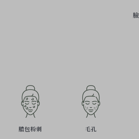
臉
膿包粉刺
毛孔