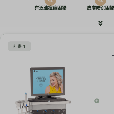
有泛油痘痘困擾
皮膚暗沉困
計畫 1