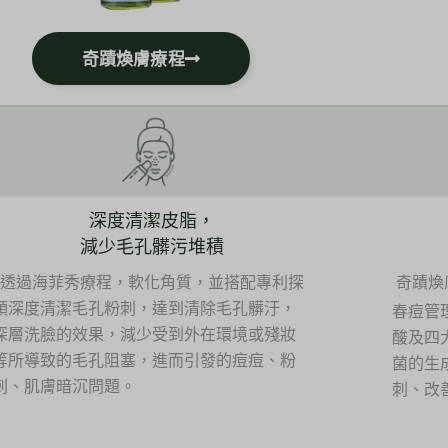
奇蹟煥膚療程
深度清潔皮脂，
減少毛孔髒污堆積
透過海菲秀療程，軟化角質，並搭配專利探
奇蹟煥
頭深度清潔毛孔粉刺，達到清除毛孔髒汙，
春痘管
深層洗臉的效果，減少受到外在環境或殘妝
酸及四
等所導致的毛孔阻塞，進而引發的痘痘、粉
菌的生
刺、肌膚暗沉問題。
刺、改