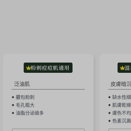
粉刺痘痘肌適用
溫
泛油肌
皮膚暗
膿包粉刺
缺水性細
毛孔粗大
肌膚乾燥
油脂分泌過多
膚色不均
色素沉澱