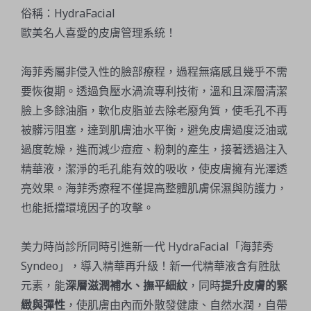
俗稱：HydraFacial
歐美名人喜愛的皮膚管理系統！
海菲秀屬非侵入性的臉部療程，過程無痛感且幾乎不需
要恢復期。透過負壓水渦流專利技術，溫和且深層清潔
臉上多餘油脂，軟化皮脂並去除老廢角質，使毛孔不再
被髒污阻塞，達到肌膚油水平衡，避免皮膚過度泛油或
過度乾燥，進而減少痘痘、粉刺的產生，接著透過注入
精華液，潔淨的毛孔能有效的吸收，使皮膚擁有光澤透
亮效果。海菲秀療程不僅提高整體肌膚保濕與防護力，
也能抵擋環境因子的攻擊。
美力時尚診所同時引進新一代 HydraFacial「海菲秀
Syndeo」，導入精華再升級！新一代精華液含有胜肽
元素，能
深層滋潤補水、撫平細紋
，同時
提升皮膚的緊
緻與彈性
，使肌膚由內而外散發健康、自然水潤，自帶