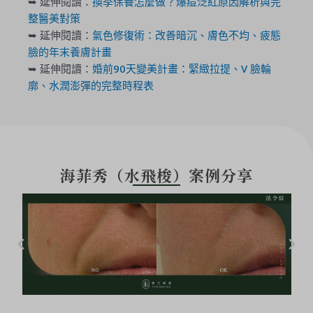
➥ 延伸閱讀：
換季保養怎麼做？爆痘泛紅原因解析與完
整醫美對策
➥ 延伸閱讀：
氣色修復術：改善暗沉、膚色不均、疲態
臉的年末養膚計畫
➥ 延伸閱讀：
婚前90天變美計畫：緊緻拉提、V 臉輪
廓、水潤澎彈的完整時程表
海菲秀（水飛梭）案例分享