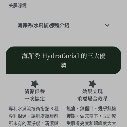
美肌濾鏡！
海菲秀(水飛梭)療程介紹
海菲秀 Hydrafacial 的三大優
勢
清潔保養
效果立現
一次搞定
重要場合救星
專利水渦流技術搭配 3 種
無痛、無傷口、幾乎無恢
專利探頭，讓肌膚體驗前
復期
。做完當下，立即感
所未有的潔淨感。清潔與
受肌膚亮度和細緻度大大