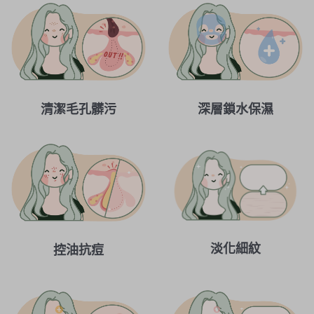
清潔毛孔髒污
深層鎖水保濕
淡化細紋
控油抗痘