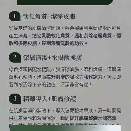
1
軟化角質+潔淨皮脂
從最基礎的肌膚清潔開始，藍色探頭利用螺旋形的刮片
產生渦漩，透過
乳酸軟化角質，溫和刮除老廢角質、殘
妝和多餘皮脂，達到深層洗臉的功效。
2
深層清潔+水楊酸換膚
綠色探頭搭配水楊酸加強清除油脂，溫和煥膚，深層清
潔毛孔粉刺，進而
提升肌膚的吸收力和代謝力
，可立即
看到被清除下來的雜值，清潔非常有感！
3
精華導入+肌膚修護
在肌膚潔淨的狀態下，導入玻尿酸精華液，第一時間提
供肌膚保護和深層保濕，瞬間
提升肌膚整體水潤亮澤
感，維持肌膚保濕鎖水及增強肌膚防禦能力。
也可針對