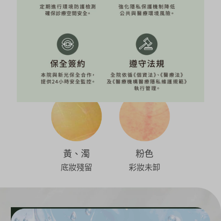
白、濁
黃、透
灰、濁
偏向油性肌膚
偏向乾性肌膚
毛孔髒污堆積
黃、濁
粉色
底妝殘留
彩妝未卸