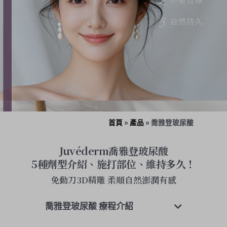
首頁
»
產品
»
喬雅登玻尿酸
Juvéderm喬雅登玻尿酸
5種劑型介紹、施打部位、維持多久！
免動刀3D精雕 柔順自然澎潤有感
喬雅登玻尿酸 療程介紹