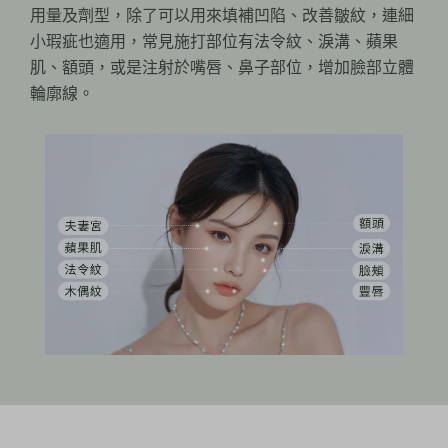
用量及劑型，除了可以用來填補凹陷、改善皺紋，連細
小瑕疵也適用，常見施打部位有法令紋、淚溝、蘋果
肌、額頭，或是注射於嘴唇、鼻子部位，增加臉部立體
輪廓線。