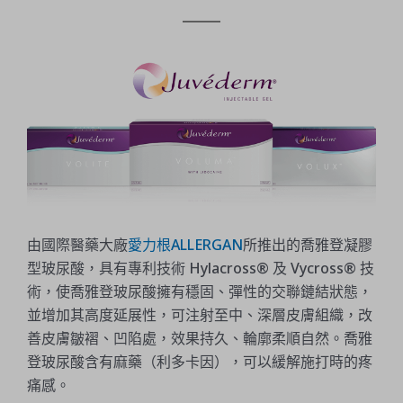
由國際醫藥大廠
愛力根ALLERGAN
所推出的喬雅登凝膠
型玻尿酸，具有專利技術 Hylacross® 及 Vycross® 技
術，使喬雅登玻尿酸擁有穩固、彈性的交聯鏈結狀態，
並增加其高度延展性，可注射至中、深層皮膚組織，改
善皮膚皺褶、凹陷處，效果持久、輪廓柔順自然。喬雅
登玻尿酸含有麻藥（利多卡因），可以緩解施打時的疼
痛感。