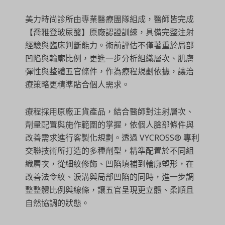
美力時尚診所由專業醫療團隊組成，醫師皆完成
【喬雅登玻尿酸】原廠認證訓練，具備完整注射
經驗與臨床判斷能力。術前評估不僅著重於局部
凹陷與輪廓比例，更進一步分析組織層次、肌膚
彈性與整體五官條件，作為療程規劃依據，讓治
療策略更精準貼合個人需求。
療程採用原廠正貨產品，結合醫師對注射層次、
劑量配置與施作範圍的掌握，依個人臉部條件與
改善需求進行客製化規劃。透過 VYCROSS® 專利
交聯技術所打造的多種劑型，精準配置於不同組
織層次，從細紋修飾、凹陷填補到輪廓塑形，在
改善法令紋、淚溝與局部凹陷的同時，進一步調
整整體比例與線條，讓五官呈現更立體、柔順且
自然協調的狀態。