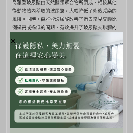
喬雅登玻尿酸由天然醣類聚合物所製成，相較其他
從動物體內萃取的玻尿酸，大幅降低了術後感染的
風險。同時，喬雅登玻尿酸改善了過去常見交聯比
例過高或過低的問題，有效提升了玻尿酸交聯體的
穩定度，保留了玻尿酸的柔軟彈性且具有高度黏著
性，是一款兼具柔度及韌度的玻尿酸。
目前喬雅登玻尿酸主要有 5 種劑型，分別是
「Voluma」、「Volbella」、「Volift」、
「Volux」、「Skinvive」，是依據玻尿酸黏稠程度
區分，可分別改善不同部位，分子大的劑型質地較
硬、維持較久，適合用來填補下巴、法令紋跟蘋果
肌；而小分子劑型，適合用來治療細紋、嘴周或強
化嘴唇線條等較小區域及提高真皮層含水量、改善
膚質的作用。喬雅登玻尿酸多種劑型針對不同部位
進行治療，獲得全方位的改善。