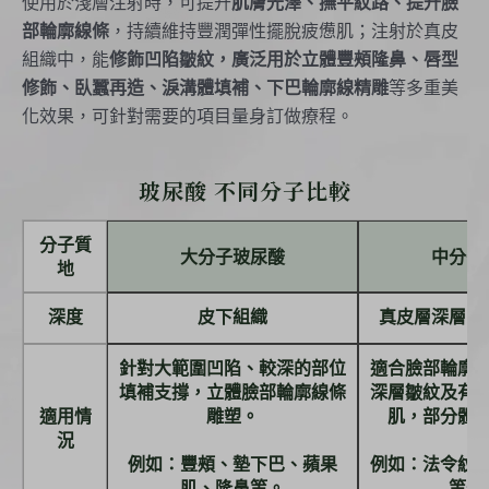
使用於淺層注射時，可提升
肌膚光澤、撫平紋路、提升臉
部輪廓線條
，持續維持豐潤彈性擺脫疲憊肌；注射於真皮
組織中，能
修飾凹陷皺紋，廣泛用於立體豐頰隆鼻、唇型
修飾、臥蠶再造、淚溝體填補、下巴輪廓線精雕
等多重美
化效果，可針對需要的項目量身訂做療程。
玻尿酸 不同分子比較
左右滑動看比較
分子質
大分子玻尿酸
中分子
地
深度
皮下組織
真皮層深層或
針對大範圍凹陷、較深的部位
適合臉部輪廓
填補支撐，立體臉部輪廓線條
深層皺紋及有
適用情
雕塑。
肌，部分體
況
例如：豐頰、墊下巴、蘋果
例如：法令紋
肌、隆鼻等。
等部