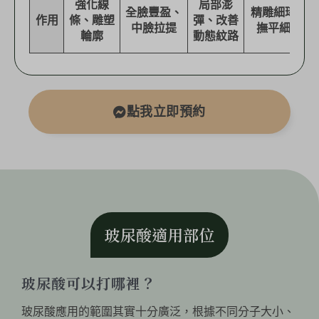
強化線
局部澎
全臉豐盈、
精雕細琢、
作用
條、雕塑
彈、改善
中臉拉提
撫平細紋
輪廓
動態紋路
點我立即預約
玻尿酸適用部位
玻尿酸可以打哪裡？
玻尿酸應用的範圍其實十分廣泛，根據不同分子大小、