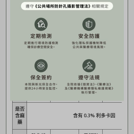
喬雅登玻尿酸 5種劑型差異
針對部位客製化治療
左右滑動看比較
品
Volux
Voluma
Volift
Volbella
名
交聯
Vycross
Vycross
Vycross
Vycross
技術
玻尿
25
17.5
酸濃
20 mg/ml
15 mg/ml
mg/ml
mg/ml
度
是否
含麻
含有 0.3% 利多卡因
藥