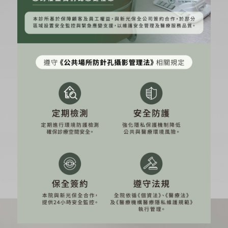
歐洲專家對專家微整型高階技術操作認證
歐洲大師級抗老美容暨皮膚美容外科學會認證
美國醫學美容外科協會大師級自體血漿生長因子PRP
認證
JUVEDERM 喬雅登臉部美學原廠認證
Allergan 愛力根臉部美學原廠認證
ELLANSE 洢蓮絲臉部美學原廠認證
Thermase 電波拉皮原廠認證
Fotona, Candela, Syneran雷射國際原廠認證
Hoya Medlite 雷射國際原廠認證
LPOSONIX立塑溶脂訓練及認證