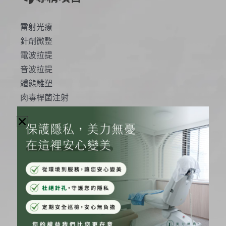
雷射光療
針劑微整
電波拉提
音波拉提
體態雕塑
肉毒桿菌注射
PRP生長因子
玻尿酸微整塑型
各項微整形治療
原廠認證
歐洲大師級抗老美容暨皮膚美容外科學會認證