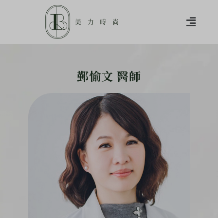
鄞愉文 醫師