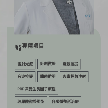
專精項目
針劑微整
雷射光療
電波拉提
音波拉提
體態雕塑
肉毒桿菌注射
PRP凍晶生長因子療程
玻尿酸微整塑型
各項微整形治療