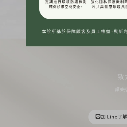
致
讓美
加 Line了