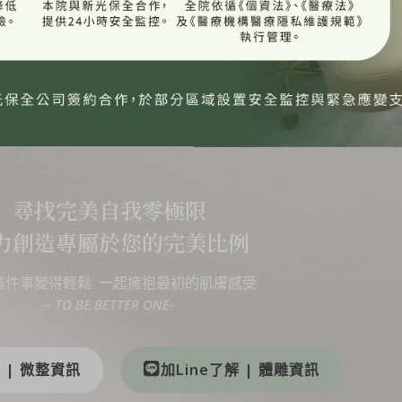
尋找完美自我零極限
力創造專屬於您的完美比例
這件事變得輕鬆 一起擁抱最初的肌膚感受
– TO BE BETTER ONE-
解 | 微整資訊
加Line了解 | 體雕資訊