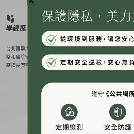
學經歷
專精項目
台北醫學大學醫學系
彩衝光
雙和醫院醫師
雷射光療
基隆長庚醫院主治醫師
電波拉提
音波拉提
水光注射
埋線拉提
體態雕塑
肉毒桿菌注射
玻尿酸微整塑型
各項微整形治療