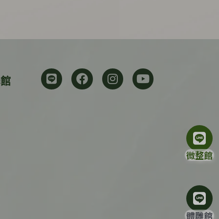
學館
微整館
體雕館