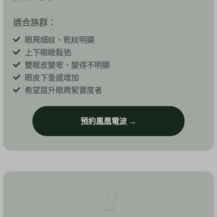
適合族群：
眼周細紋、乾紋明顯
上下眼瞼鬆弛
雙眼皮變窄、變得不明顯
眼皮下垂感增加
希望提升眼周緊實度者
預約鳳凰電波 →
2