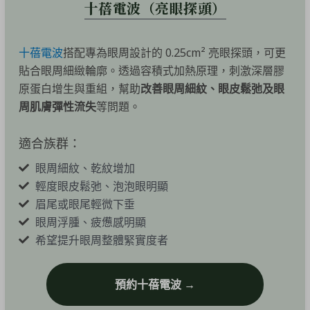
十蓓電波（亮眼探頭）
十蓓電波
搭配專為眼周設計的 0.25cm² 亮眼探頭，可更
貼合眼周細緻輪廓。透過容積式加熱原理，刺激深層膠
原蛋白增生與重組，幫助
改善眼周細紋、眼皮鬆弛及眼
周肌膚彈性流失
等問題。
適合族群：
眼周細紋、乾紋增加
輕度眼皮鬆弛、泡泡眼明顯
眉尾或眼尾輕微下垂
眼周浮腫、疲憊感明顯
希望提升眼周整體緊實度者
預約十蓓電波 →