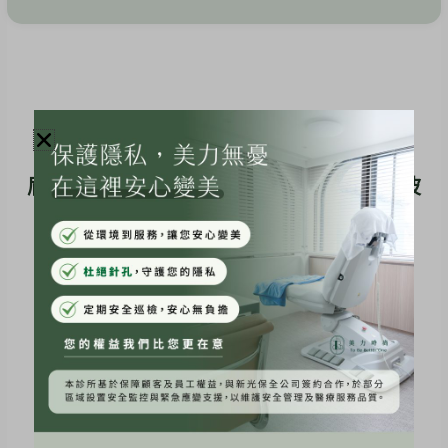
眉尾下垂、眼尾下垂？哪些眼周問題適合音波
拉提？
若主要困擾在於：
眉尾下垂、眼尾下垂、眼周輪廓鬆弛、眼神無神
，
通常屬於「
組織鬆弛
」的層面。
此時會更建議進行
眼周音波拉提
。
音波的作用深度較深（約 2mm），透過
聚焦超音波