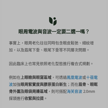
眼周電波與音波一定要二選一嗎？
事實上，眼周老化往往同時包含眼皮鬆弛、細紋增
加，以及眉尾下垂、眼尾下垂等不同層次問題。
因此臨床上也常見依照老化型態進行複合式規劃。
例如在
上眼瞼與眼窩區域
，可透過
鳳凰電波
或
十蓓電
波
加強
眼周緊實度與膠原蛋白新生
；而在
眉骨、眼眶
骨外圍及眼袋周邊區域
，則可搭配
海芙音波
2.0mm
探頭進行
收緊與拉提
。