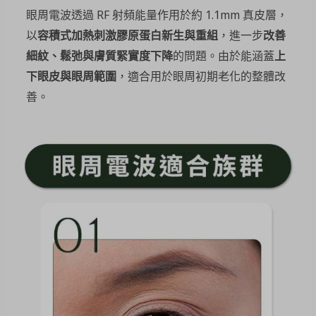
眼周電波透過 RF 射頻能量作用於約 1.1mm 真皮層，
以
容積式加熱刺激膠原蛋白新生與重組
，進一步
改善
細紋、鬆弛與膚質緊實度下降
的問題。由於能涵蓋
上
下眼皮與眼周範圍
，適合用於眼周初期老化的整體改
善。