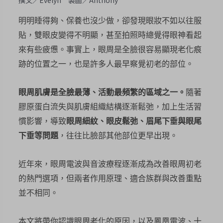
撰文／Evelyn 製圖／Anthony
明明睡得夠、保養也沒少做，卻發現眼妝不如以往服
貼，雙眼皮變得不明顯，甚至拍照時總覺得眼神看起
來有些疲憊。事實上，眼周是全臉很容易顯現老化痕
跡的位置之一，也是許多人最早察覺初老的部位。
眼周肌膚是全臉最薄、活動最頻繁的區域之一。
隨著
膠原蛋白流失與肌膚組織結構逐漸鬆弛，加上生活習
慣影響，導致
眼周細紋、眼皮鬆弛、眉尾下垂與眼尾
下垂等問題
，往往比臉部其他部位更早出現。
近年來，眼周電波與音波療程逐漸成為改善眼周初老
的熱門選項，但兩者作用原理、適合族群與改善重點
並不相同。
本文將帶你認識眼周老化的原因，以及鳳凰電波、十