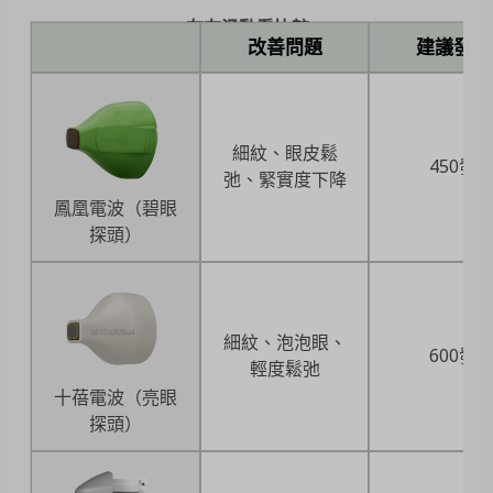
左右滑動看比較
改善問題
建議發數
細紋、眼皮鬆
450發
弛、緊實度下降
鳳凰電波（碧眼
探頭）
細紋、泡泡眼、
600發
輕度鬆弛
十蓓電波（亮眼
探頭）