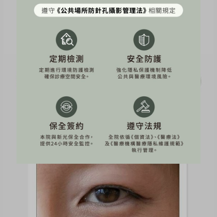
能量作用於筋膜層（
SMAS
）
，主要影響深層的組織
結構，因此更適合
改善眉眼位置與眼周輪廓下垂問
題
。