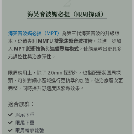
2
海芙音波媚必提（眼周探頭）
海芙音波媚必提（MPT）
為第三代海芙音波的升級版
本，延續專利
MMFU
雙聚焦超音波技術
，並進一步加
入
MPT
脈衝技術
與
連續聚焦模式
，使能量輸出更具多
元調控性與治療彈性。
眼周應用上，除了 2.0mm 探頭外，也搭配筆狀圓周探
頭，可針對細小區域進行更精準的加強，使治療層次更
完整，同時提升舒適度與緊緻效果。
適合族群：
眉尾下垂
眼尾下垂
眼周輪廓鬆弛