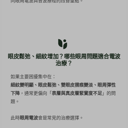
同眼周電波與音波療程的改善重點。
眼皮鬆弛、細紋增加？哪些眼周問題適合電波
治療？
如果主要困擾集中在：
細紋變明顯、眼皮鬆弛、雙眼皮摺痕變淡、眼周彈性
下降
，通常更偏向「
表層與真皮層緊實度不足
」的問
題。
此時
眼周電波
會是常見的治療選擇。