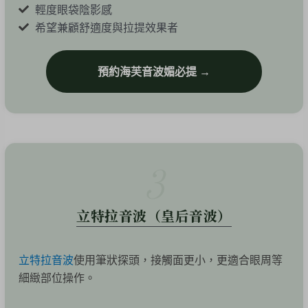
輕度眼袋陰影感
希望兼顧舒適度與拉提效果者
預約海芙音波媚必提 →
3
立特拉音波（皇后音波）
立特拉音波
使用筆狀探頭，接觸面更小，更適合眼周等
細緻部位操作。