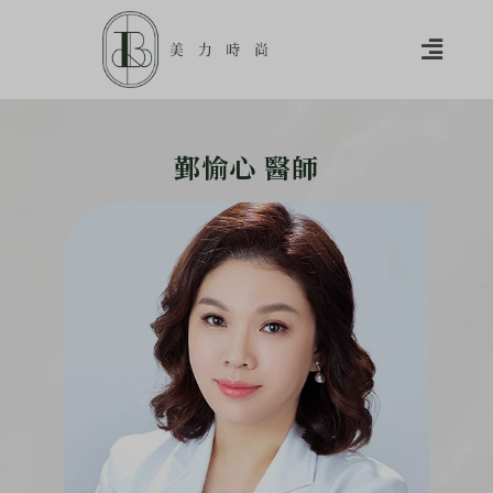
鄞愉心 醫師