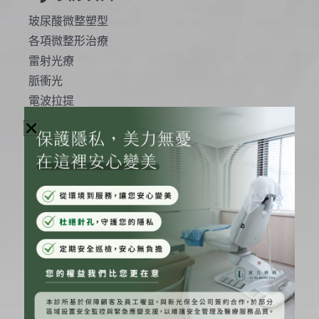
玻尿酸微整塑型
各項微整形治療
雷射光療
脈衝光
電波拉提
音波拉提
肉毒桿菌注射
水光注射
溶脂體雕
原廠認證
ELLANSÉ 洢蓮絲原廠認證
微創注射認證
喬雅登原廠注射認證