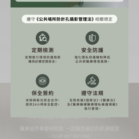
肉毒桿菌原廠注射認證
Profhilo 逆時針原廠認證
HArmonyCa媄神針原廠認證
Thermage FLX 鳳凰電波原廠認證
得美微針筆原廠認證
Liftera2皇后音波｜立特拉音波原廠認證
尋找完美自我零極限
致力創造專屬於您的完美比例
讓美這件事變得輕鬆 一起擁抱最初的肌膚感受
– TO BE BETTER ONE-