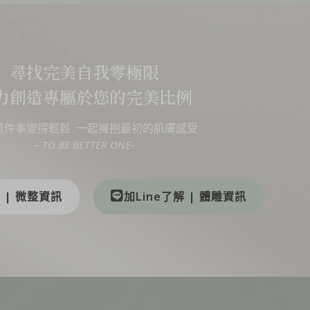
尋找完美自我零極限
力創造專屬於您的完美比例
這件事變得輕鬆 一起擁抱最初的肌膚感受
– TO BE BETTER ONE-
解 | 微整資訊
加Line了解 | 體雕資訊