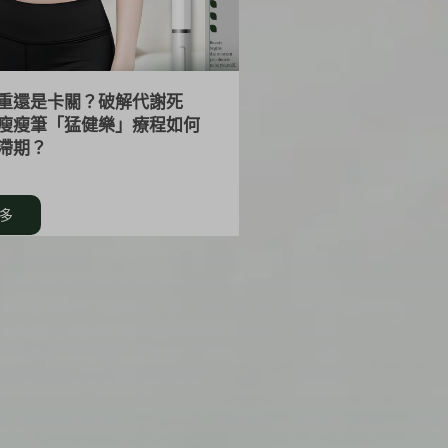
重還是卡關？破解代謝死
瘦瘦筆「猛健樂」療程如何
滯期？
多