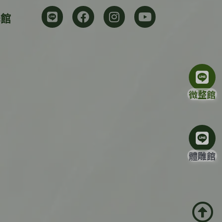
學館
微整館
體雕館