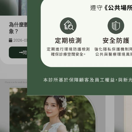
為什麼體態線條，會影響職場專業形
2
象？
曲
式
2026-01-08
20
閱讀更多