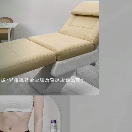
畫：小腹、側腰、大腿局部
技體雕找回緊緻曲線
多