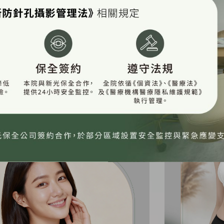
026 新年變美清單：從膚況、輪廓到
夏日雕瘦計
線，預約一場屬於自己的精緻煥新儀
減脂，用科
2025-12-29
25-12-31
閱讀更
閱讀更多