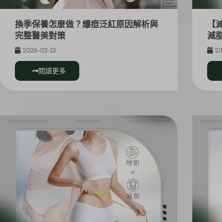
換季保養怎麼做？爆痘泛紅原因解析與
【
完整醫美對策
減
2026-03-13
20
閱讀更多