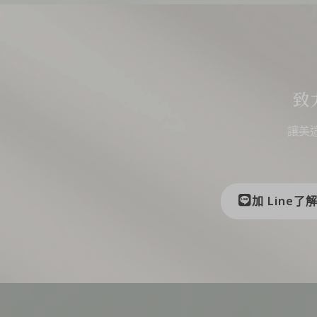
致
讓美
加 Line了