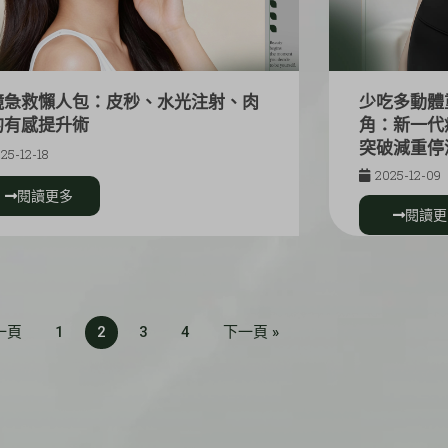
鏡急救懶人包：皮秒、水光注射、肉
少吃多動體
的有感提升術
角：新一代
突破減重停
25-12-18
2025-12-09
閱讀更多
閱讀更
一頁
1
2
3
4
下一頁 »