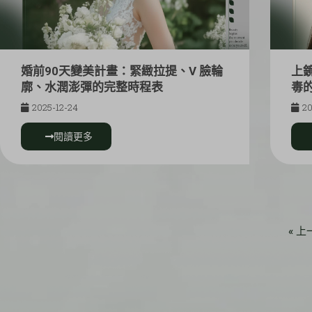
婚前90天變美計畫：緊緻拉提、V 臉輪
上
廓、水潤澎彈的完整時程表
毒
2025-12-24
20
閱讀更多
« 上