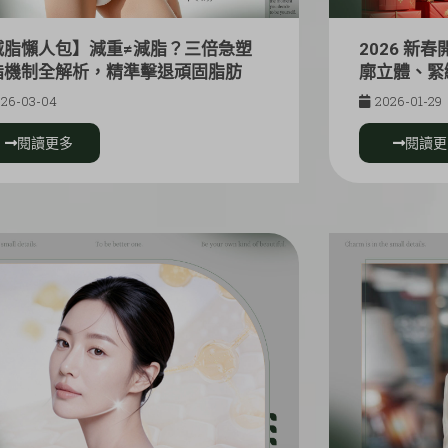
減脂懶人包】減重≠減脂？三倍急塑
2026 新
脂機制全解析，精準擊退頑固脂肪
廓立體、緊
26-03-04
2026-01-29
閱讀更多
閱讀更