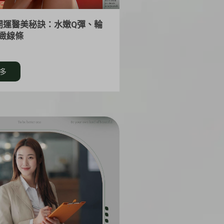
春開運醫美秘訣：水嫩Q彈、輪
緻線條
多