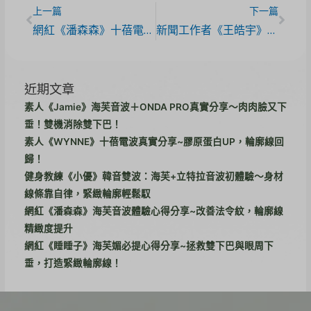
上一篇
下一篇
網紅《潘森森》十蓓電波體驗心得分享
新聞工作者《王皓宇》韓國音波雙機全紀錄~海芙音波+立特拉精修下顎線條，幾乎無恢復期的形象管理
近期文章
素人《Jamie》海芙音波＋ONDA PRO真實分享～肉肉臉又下
垂！雙機消除雙下巴！
素人《WYNNE》十蓓電波真實分享~膠原蛋白UP，輪廓線回
歸！
健身教練《小優》韓音雙波：海芙+立特拉音波初體驗～身材
線條靠自律，緊緻輪廓輕鬆馭
網紅《潘森森》海芙音波體驗心得分享~改善法令紋，輪廓線
精緻度提升
網紅《睡睡子》海芙媚必提心得分享~拯救雙下巴與眼周下
垂，打造緊緻輪廓線！