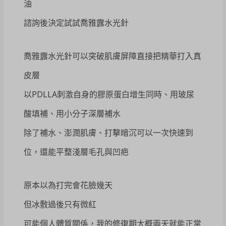
油
諮詢後決定試試喬雅露水光針
喬雅露水光針可以突破肌膚屏障直接把精華打入真
皮層
以PDLLA刺激自身的膠原蛋白增生同時、用玻尿
酸填補、用小分子深層補水
除了補水、澎潤肌膚、打擊暗沉可以一次快速到
位，還能平整淺層毛孔與凹疤
原本以為打完會花臉幾天
但冰敷過後只有微紅
可能個人體質關係，我的修復期大概兩天就能正常