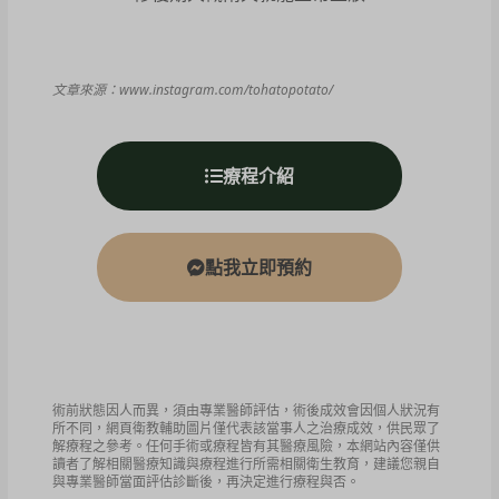
文章來源：www.instagram.com/tohatopotato/
療程介紹
點我立即預約
術前狀態因人而異，須由專業醫師評估，術後成效會因個人狀況有
所不同，網頁衛教輔助圖片僅代表該當事人之治療成效，供民眾了
解療程之參考。任何手術或療程皆有其醫療風險，本網站內容僅供
讀者了解相關醫療知識與療程進行所需相關衛生教育，建議您親自
與專業醫師當面評估診斷後，再決定進行療程與否。