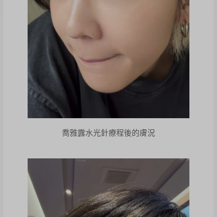
喬雅露水光針療程後的膚況