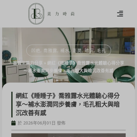
凹疤
,
喬雅露
,
補水
,
澎潤
,
暗沉
,
毛孔
首頁
»
美力分享
»
網紅《睡睡子》喬雅露水光體驗心得分享
～補水澎潤同步養膚，毛孔粗大與暗沉改善有感
網紅《睡睡子》喬雅露水光體驗心得分
享～補水澎潤同步養膚，毛孔粗大與暗
沉改善有感
於 2026年06月01日 發佈