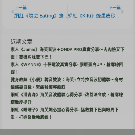
上一篇
下一篇
網紅《臆庭 Eating》蜂巢皮秒體驗心得分享
網紅《KiKi》蜂巢皮秒體驗心得分享
近期文章
素人《Jamie》海芙音波＋ONDA PRO真實分享～肉肉臉又下
垂！雙機消除雙下巴！
素人《WYNNE》十蓓電波真實分享~膠原蛋白UP，輪廓線回
歸！
健身教練《小優》韓音雙波：海芙+立特拉音波初體驗～身材
線條靠自律，緊緻輪廓輕鬆馭
網紅《潘森森》海芙音波體驗心得分享~改善法令紋，輪廓線
精緻度提升
網紅《睡睡子》海芙媚必提心得分享~拯救雙下巴與眼周下
垂，打造緊緻輪廓線！