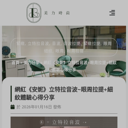
緊緻
,
立特拉音波
,
音波
,
音波拉提
,
緊緻拉提
,
眼周
細紋
,
眼周
,
眼周拉提
首頁
»
美力分享
»
網紅《安妮》立特拉音波~眼周拉提+細紋
體驗心得分享
網紅《安妮》立特拉音波~眼周拉提+細
紋體驗心得分享
於 2026年01月16日 發佈