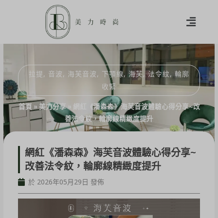
拉提
,
音波
,
海芙音波
,
下顎線
,
海芙
,
法令紋
,
輪廓
收緊
首頁
»
美力分享
»
網紅《潘森森》海芙音波體驗心得分享~改
善法令紋，輪廓線精緻度提升
網紅《潘森森》海芙音波體驗心得分享~
改善法令紋，輪廓線精緻度提升
於 2026年05月29日 發佈