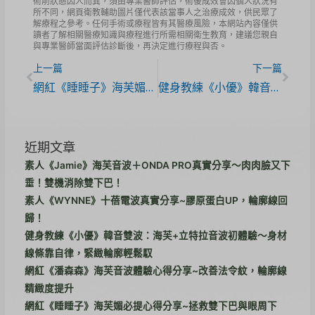
術前狀態因人而異，須由專業醫師評估，術後成效會因個人狀況有
所不同，網頁衛教輔助圖片僅代表該當事人之治療成效，供民眾了
解療程之參考。任何手術或療程皆有其醫療風險，本網站內容僅供
讀者了解相關醫療知識與療程進行所需相關衛生教育，建議您親自
與專業醫師當面評估診斷後，再決定進行療程與否。
上一篇
下一篇
網紅《睡睡子》海芙媚必提心得分享~拯救雙下巴與眼周下垂，打造緊緻輪廓線！
健身教練《小優》韓音雙波：海芙+立特拉音波初體驗～身材線條靠自律，緊緻輪廓輕鬆馭
近期文章
素人《Jamie》海芙音波＋ONDA PRO真實分享～肉肉臉又下
垂！雙機消除雙下巴！
素人《WYNNE》十蓓電波真實分享~膠原蛋白UP，輪廓線回
歸！
健身教練《小優》韓音雙波：海芙+立特拉音波初體驗～身材
線條靠自律，緊緻輪廓輕鬆馭
網紅《潘森森》海芙音波體驗心得分享~改善法令紋，輪廓線
精緻度提升
網紅《睡睡子》海芙媚必提心得分享~拯救雙下巴與眼周下