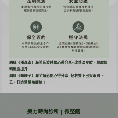
近期文章
素人《Jamie》海芙音波＋ONDA PRO真實分享～肉肉臉又下
垂！雙機消除雙下巴！
素人《WYNNE》十蓓電波真實分享~膠原蛋白UP，輪廓線回
歸！
健身教練《小優》韓音雙波：海芙+立特拉音波初體驗～身材
線條靠自律，緊緻輪廓輕鬆馭
網紅《潘森森》海芙音波體驗心得分享~改善法令紋，輪廓線
精緻度提升
網紅《睡睡子》海芙媚必提心得分享~拯救雙下巴與眼周下
垂，打造緊緻輪廓線！
美力時尚診所 | 微整館