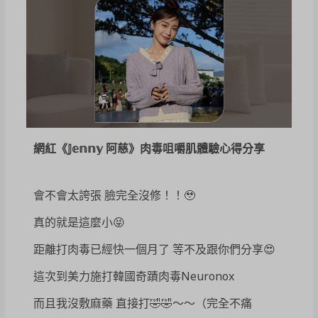
網紅《𝕁𝕖𝕟𝕟𝕪 阿慈》肉毒咀嚼肌體驗心得分享
會不會太誇張 臉完全沒修！！🥹
真的就是這麼小😝
距離打肉毒已經快一個月了 等不及跟你們分享😍
這次到美力施打韓國奇蹟肉毒Neuronox
而且我沒敷麻藥 直接打🤣🤣～～（完全不痛