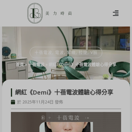
十蓓電波
,
電波
,
緊緻
,
拉提
,
V臉
首頁
»
十蓓電波
»
網紅《Demi》十蓓電波體驗心得分享
網紅《Demi》十蓓電波體驗心得分享
於 2025年11月24日 發佈