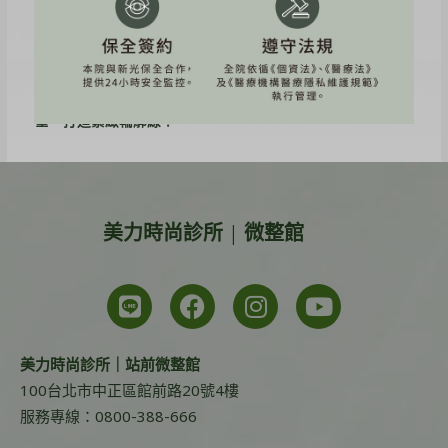
線條靠自律，緊緻輪廓輕鬆馭
網紅《潘森森》海芙音波體驗心得分享~改善法令紋，輪廓線
精緻度提升
網紅《睡睡子》海芙媚必提心得分享~拯救雙下巴與眼周下
垂，打造緊緻輪廓線！
美力時尚診所 | 微整館
美力時尚診所｜站前微整館
100台北市中正區館前路20號4樓
服務專線：0800-388-666