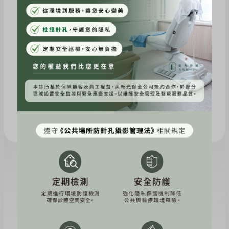
點我立即預約
上一篇
下一篇
網紅《勳狗》十蓓電波體驗心得分享
網紅《Uni》立特拉音波~緊緻拉提體驗心得分享
近期文章
素人《Jamie》海芙音波＋ONDA PRO真實分享～肉肉臉又下
垂！雙機消除雙下巴！
素人《WYNNE》十蓓電波真實分享~膠原蛋白UP，輪廓線回
歸！
健身教練《小優》韓音雙波：海芙+立特拉音波初體驗～身材