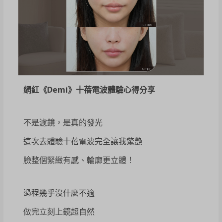
網紅《Demi》十蓓電波體驗心得分享
不是濾鏡，是真的發光
這次去體驗十蓓電波完全讓我驚艷
臉整個緊緻有感、輪廓更立體！
過程幾乎沒什麼不適
做完立刻上鏡超自然