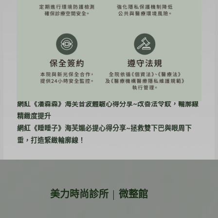
近期文章
素人《Jamie》海芙音波＋ONDA PRO真實分享～肉肉臉又下
垂！雙機消除雙下巴！
素人《WYNNE》十蓓電波真實分享~膠原蛋白UP，輪廓線回
歸！
健身教練《小優》韓音雙波：海芙+立特拉音波初體驗～身材
線條靠自律，緊緻輪廓輕鬆馭
網紅《潘森森》海芙音波體驗心得分享~改善法令紋，輪廓線
精緻度提升
網紅《睡睡子》海芙媚必提心得分享~拯救雙下巴與眼周下
垂，打造緊緻輪廓線！
美力時尚診所 | 微整館