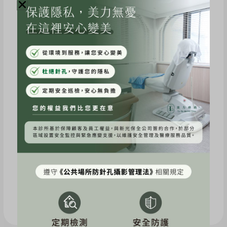
廓線又更上一層樓了，非常快樂😊✨
文章來源：Instagram.com/yanyen_
療程介紹
點我立即預約
上一篇
下一篇
網紅《伊娃Eva》海芙音波三個月變化心得分享
網紅《沙莫太太 Summer》立特拉音波~眼周+嘴邊肉的逆襲體驗心得分享