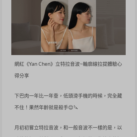
網紅《Yan Chen》立特拉音波~輪廓線拉提體驗心
得分享
下巴肉一年比一年垂，低頭滑手機的時候，完全藏
不住！果然年齡就是殺手😌🔪
月初初嘗立特拉音波，和一般音波不一樣的是，以