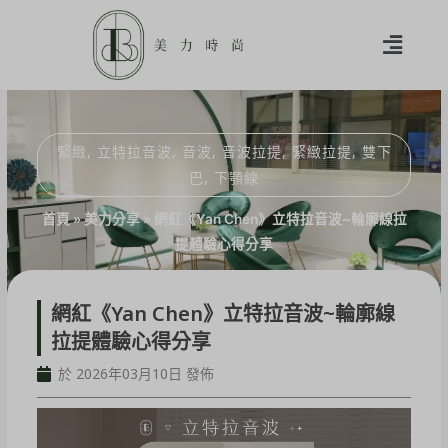
緊緻
,
立特拉音波
,
音波
,
音波拉提
,
緊緻拉提
,
雙下
巴
,
下顎線
首頁
»
美力分享
»
網紅《Yan Chen》立特拉音波~輪廓線拉
提體驗心得分享
網紅《Yan Chen》立特拉音波~輪廓線
拉提體驗心得分享
於 2026年03月10日 發佈