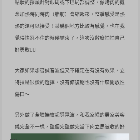
點狀的探頭針對眼周或下巴局部調整，像烤肉的概
念加熱時同時肉（脂肪）會縮起來，整體感受是熱
熱的還可以接受！某幾個地方比較有感覺，也在我
覺得快忍不住的時候結束了，這次沒敷麻拍拍自己
好勇敢✌🏼
大家如果想嘗試音波但又不確定在有沒有效果，立
特拉是很讚的選擇，沒有修復期也沒有什麼開放性
傷口～
另外做了全臉撫紋超導電波，和我家裡的居家美容
儀完全不一樣，整個完整做完當下肉立馬被收的好
好的，不用很用力的一直縮，下巴整個往上提～輪