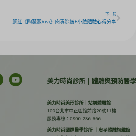
下一篇
網紅《陶薇薇Vivi》肉毒除皺+小臉體驗心得分享
美力時尚診所 | 體雕與預防醫
美力時尚美形診所｜站前體雕館
100台北市中正區館前路20號11樓
服務專線：0800-286-666
美力時尚國際醫學診所 ｜忠孝體雕旗艦館