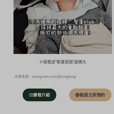
十蓓電波"緊膚探頭"面積大
文章來源：Instagram.com/lfctungtung
療程介紹
點我立即預約