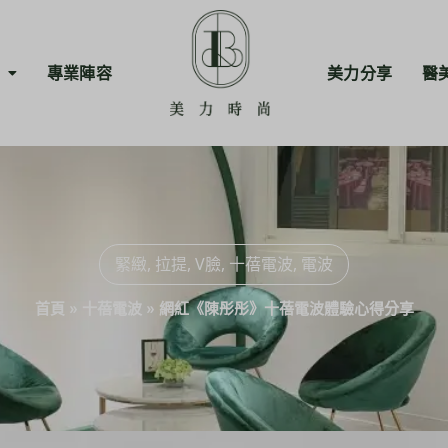
專業陣容
美力分享
醫
緊緻
,
拉提
,
V臉
,
十蓓電波
,
電波
首頁
»
十蓓電波
»
網紅《陳彤彤》十蓓電波體驗心得分享