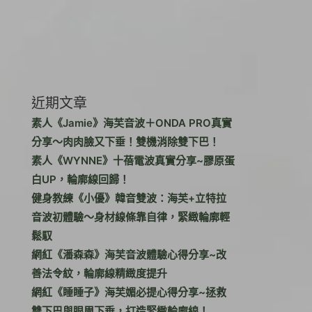
近期文章
素人《Jamie》海芙音波＋ONDA PRO真實
分享～肉肉臉又下垂！雙機消除雙下巴！
素人《WYNNE》十蓓電波真實分享~膠原蛋
白UP，輪廓線回歸！
健身教練《小優》韓音雙波：海芙+立特拉
音波初體驗～身材線條靠自律，緊緻輪廓輕
鬆馭
網紅《潘森森》海芙音波體驗心得分享~改
善法令紋，輪廓線精緻度提升
網紅《睡睡子》海芙媚必提心得分享~拯救
雙下巴與眼周下垂，打造緊緻輪廓線！