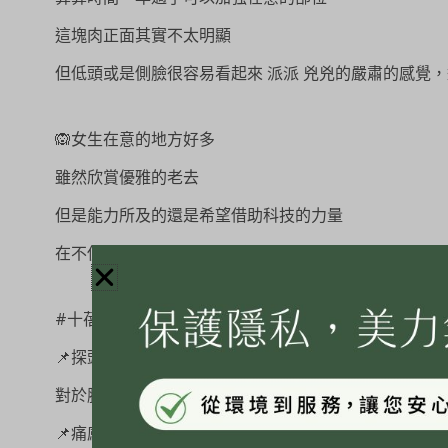
這塊肉正面其實不太明顯
但低頭或是側臉很容易看起來 派派 兇兇的嚴肅的感覺
🙉女生在意的地方好多
雖然欣賞優雅的老去
但是能力所及的還是希望借助科技的力量
在不使用侵入式的情況下 讓自己優雅自然的暫緩時間的
#十蓓電波 厲害的地方是
📌探頭大 ：每一發涵蓋面積都很廣
對於臉比較大的人 相對來說感受會更明顯
📌痛感沒有太強烈