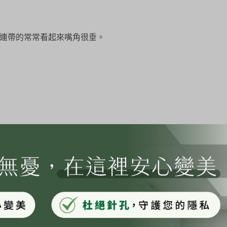
，連帶的常常看起來嘴角很垂。
痕跡。