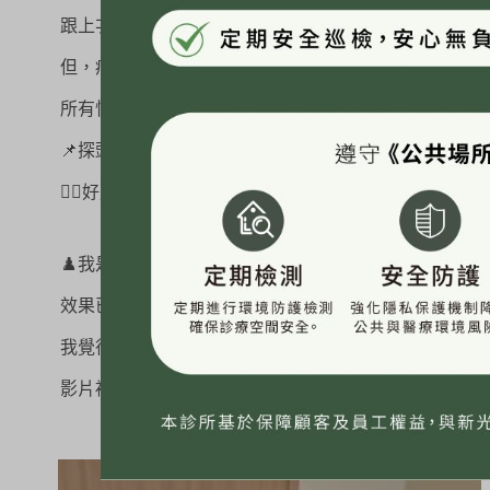
跟上次海芙音波一樣 我都是在骨頭明顯的下巴邊緣和顴
但，痛感都是我這個痛點低也能忍受的。
所有怕痛的人 “十蓓音波”也可以列入考慮
📌探頭沒有鎖時間
👉🏾好處就是可以慢慢打，不用急著在時間內打完 。
♟️我是 11/5打的，目前一個多月了
效果已經出來了
我覺得最明顯的就是
影片裡的自己 低頭或是嘴巴放鬆時嘴角那區塊不會垂垂的