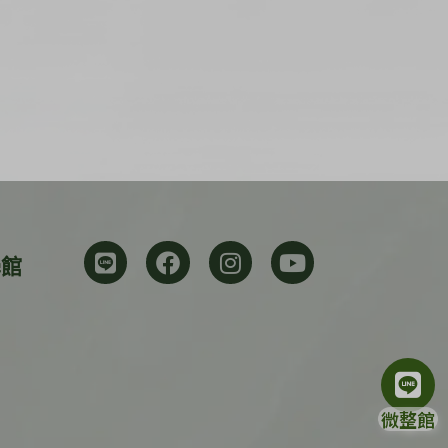
學館
微整館