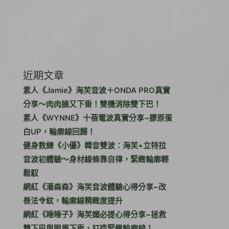
近期文章
素人《Jamie》海芙音波＋ONDA PRO真實
分享～肉肉臉又下垂！雙機消除雙下巴！
素人《WYNNE》十蓓電波真實分享~膠原蛋
白UP，輪廓線回歸！
健身教練《小優》韓音雙波：海芙+立特拉
音波初體驗～身材線條靠自律，緊緻輪廓輕
鬆馭
網紅《潘森森》海芙音波體驗心得分享~改
善法令紋，輪廓線精緻度提升
網紅《睡睡子》海芙媚必提心得分享~拯救
雙下巴與眼周下垂，打造緊緻輪廓線！