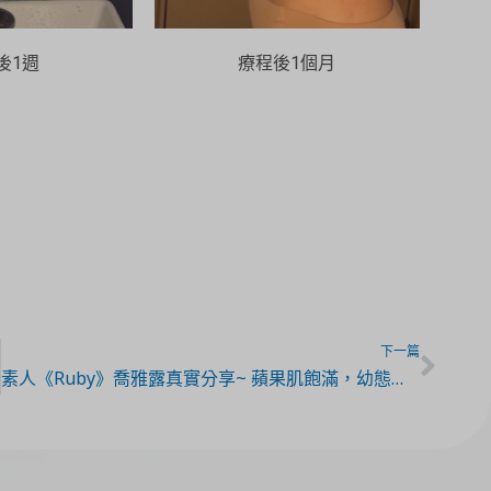
後1週
療程後1個月
下一篇
素人《Ruby》喬雅露真實分享~ 蘋果肌飽滿，幼態顯自然!