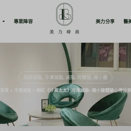
專業陣容
美力分享
醫
局部減脂
,
冷凍減脂
,
減脂
,
阿爾發
,
瘦小腹
首頁
»
冷凍減脂
»
網紅《沙莫太太》冷凍減脂~瘦小腹體驗心得分