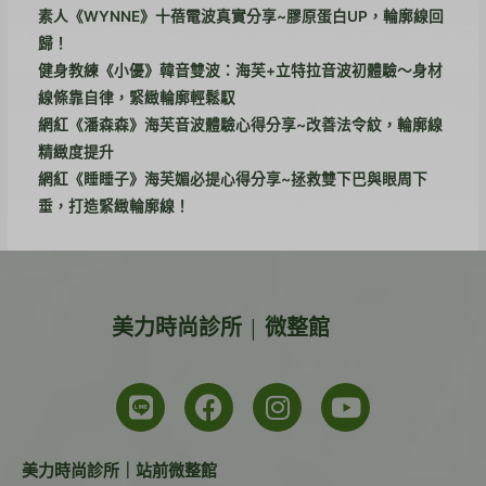
素人《WYNNE》十蓓電波真實分享~膠原蛋白UP，輪廓線回
歸！
健身教練《小優》韓音雙波：海芙+立特拉音波初體驗～身材
線條靠自律，緊緻輪廓輕鬆馭
網紅《潘森森》海芙音波體驗心得分享~改善法令紋，輪廓線
精緻度提升
網紅《睡睡子》海芙媚必提心得分享~拯救雙下巴與眼周下
垂，打造緊緻輪廓線！
美力時尚診所 | 微整館
美力時尚診所｜站前微整館