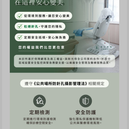
運動”躺著有外力在幫助你療程部位收縮肌肉，很
輕很輕微微電流感，運用專利電磁技術增肌減脂，
快速擁有曼妙身材。療程期間我完全沒在疼痛感
[但這方面要看個人身體狀況] EMBODY讓你美麗
不鬆懈健康好體態。
美力時尚診所 環境整體以白色明亮溫馨空間打
造，會讓你感覺到放鬆，診所內還有按摩椅、沙發
雜誌區讓你愜意的等待準備療程！美力時尚診所對
我來說都有符合我對於醫學美容的條件，推薦給你
們💕！(本體驗分享經當事人同意露出)
⚠️如準備懷孕者不建議體驗療程；但如果妳是產後
遲遲瘦不回來🥹是你腹直肌修復好推薦。
#美力時尚診所 #北車醫美 #增肌減脂 #無創體