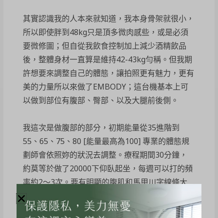
其實認識我的人本來就知道，我本身骨架就很小，
所以即使胖到48kg只是頂多微肉感些，或是必須
要微修圖；但自從我飲食控制加上減少酒精飲品
後，整體身材一直算是維持42-43kg勻稱。但我期
許想要來調整自己的體態，讓拍照更有魅力，更有
美的力量所以來做了EMBODY；這台機基本上可
以做到部位有腹部、臀部、以及大腿前後側。
我這次是做腹部的部分，初期能量從35進階到
55、65、75、80 [能量最高為100] 專業的體態規
劃師會依照妳的狀況去調整。療程期間30分鐘，
約莫等於做了20000下仰臥起坐，每週可以打的頻
率約2～3次。要有明顯的腹肌和馬甲川字線條大
概至少也要做個7～8次療程，當然也因每個人體
脂肪狀況調整療程次數。整個過程感覺就是”懶人