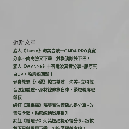
近期文章
素人《Jamie》海芙音波＋ONDA PRO真實
分享～肉肉臉又下垂！雙機消除雙下巴！
素人《WYNNE》十蓓電波真實分享~膠原蛋
白UP，輪廓線回歸！
健身教練《小優》韓音雙波：海芙+立特拉
音波初體驗～身材線條靠自律，緊緻輪廓輕
鬆馭
網紅《潘森森》海芙音波體驗心得分享~改
善法令紋，輪廓線精緻度提升
網紅《睡睡子》海芙媚必提心得分享~拯救
雙下巴與眼周下垂，打造緊緻輪廓線！