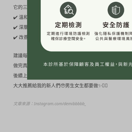
它的三大優點包含
✔️ 溫和代謝老廢角質，清潔毛孔不傷肌膚
✔️ 深層補水+營養導入，讓肌膚喝飽水，透亮不乾燥
✔️ 改善膚色暗沉+粉刺問題，妝感服貼更精緻
建議每個月固定保養一次
做完真的會覺得肌膚變得超乾淨又水潤
後續上妝更服貼，完全是婚前救星！
大大推薦給我的新人們🥹男生女生都要做✨👍🏻
文章來源：Instagram.com/demibbbbb_