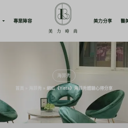
專業陣容
美力分享
醫
海菲秀
首頁
»
海菲秀
»
網紅《Yitta》海菲秀體驗心得分享