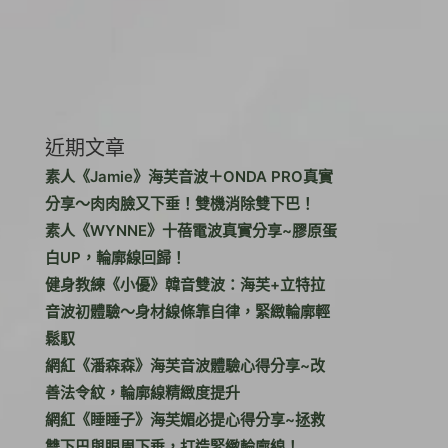
近期文章
素人《Jamie》海芙音波＋ONDA PRO真實
分享～肉肉臉又下垂！雙機消除雙下巴！
素人《WYNNE》十蓓電波真實分享~膠原蛋
白UP，輪廓線回歸！
健身教練《小優》韓音雙波：海芙+立特拉
音波初體驗～身材線條靠自律，緊緻輪廓輕
鬆馭
網紅《潘森森》海芙音波體驗心得分享~改
善法令紋，輪廓線精緻度提升
網紅《睡睡子》海芙媚必提心得分享~拯救
雙下巴與眼周下垂，打造緊緻輪廓線！