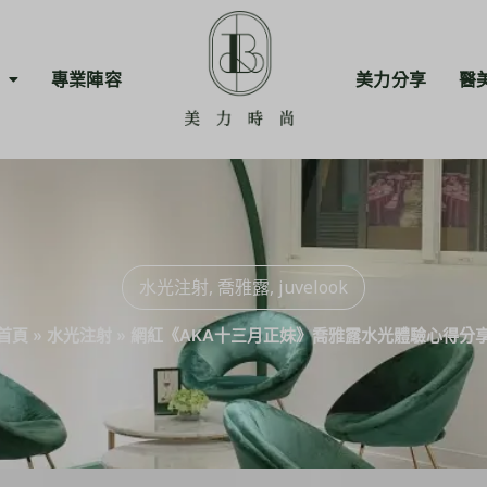
專業陣容
美力分享
醫
水光注射
,
喬雅露
,
juvelook
首頁
»
水光注射
»
網紅《AKA十三月正妹》喬雅露水光體驗心得分