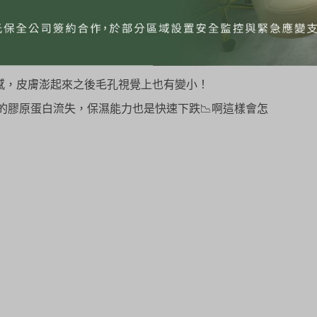
師說凹疤也可以打這個加其它的治療改善）
感，皮膚澎起來之後毛孔視覺上也有變小！
速的膠原蛋白流失，保濕能力也是快速下跌📉啊這樣會怎