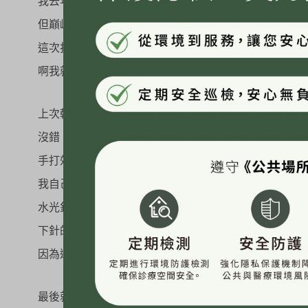
我去年去韓國有打麗珠蘭，傷口復原後皮膚也真的好！
但巔峰好大概1-2週，後來就沒什麼感覺了
這次打喬雅露也有先問醫師會不會跟麗珠蘭一樣？醫師
啊我就是衝看看啊，沒試過也不知道會怎樣？
上次韓國打麗珠蘭跟這次在美力時尚打喬雅露都是選手
沒錯！水光針可以選擇要手打或是機打！
手打效果比較好、比較能針對想加強的部分加強，缺點就
我自己覺得都還是可以忍受的範圍啦～為了要漂亮什麼
水光針就是一直重複在臉上打淺淺的針安捏，打好幾十針
下針的時候會有點不爽就是了：）））但我猜有刺青的人
因為還是會敷麻，會怕痛可以跟他們說，他們就讓你敷
最後就是我的心得啦！（廢話好多）