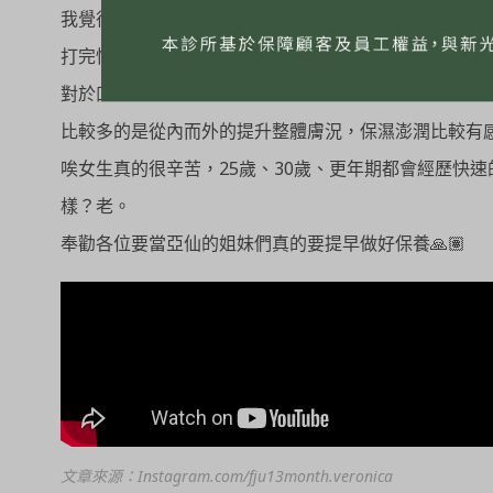
我覺得喬雅露真的就是有感從內而外的保濕💦
打完快一個月了，這個從內而外的保濕感還是在！
對於凹疤我覺得打一次的差別很微小，幾乎🉑忽略（醫
比較多的是從內而外的提升整體膚況，保濕澎潤比較有
唉女生真的很辛苦，25歲、30歲、更年期都會經歷快
樣？老。
奉勸各位要當亞仙的姐妹們真的要提早做好保養🙏🏽
文章來源：Instagram.com/fju13month.veronica