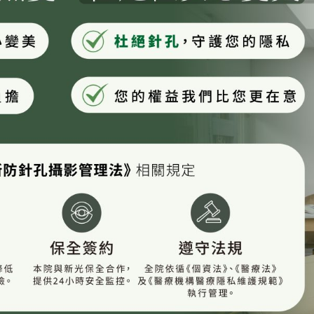
很委婉的說每個人情況不同沒辦法保證：））））
打
是比較痛🤣
都馬可以忍：）（壓力球依然沒用到）
💉
去打應該都很🆗？
好敷滿