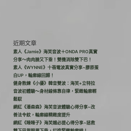
近期文章
素人《Jamie》海芙音波＋ONDA PRO真實
分享～肉肉臉又下垂！雙機消除雙下巴！
素人《WYNNE》十蓓電波真實分享~膠原蛋
白UP，輪廓線回歸！
健身教練《小優》韓音雙波：海芙+立特拉
音波初體驗～身材線條靠自律，緊緻輪廓輕
鬆馭
網紅《潘森森》海芙音波體驗心得分享~改
善法令紋，輪廓線精緻度提升
網紅《睡睡子》海芙媚必提心得分享~拯救
雙下巴與眼周下垂，打造緊緻輪廓線！