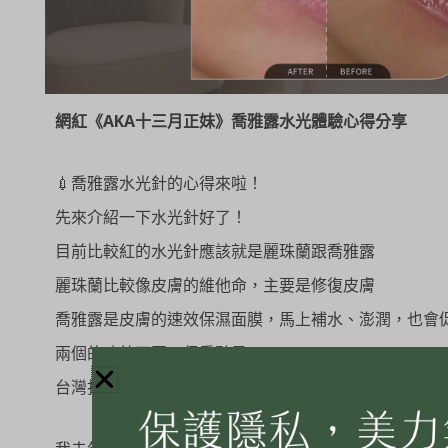
網紅《AKA十三月正妹》喬雅露水光體驗心得分享
💉喬雅露水光針的心得來啦！
先來介紹一下水光針好了！
目前比較紅的水光針應該就是麗珠蘭跟喬雅露
麗珠蘭比較像皮膚的維他命，主要是修復皮膚
喬雅露是皮膚的速效保濕面膜，馬上補水、澎潤，也會
兩個的功效不同，但重點是⋯
台灣打麗珠蘭是不合法的喔～╭(°A°`)╮