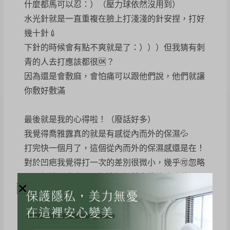
什麼都馬可以忍：）（壓力球依然沒用到）
水光針就是一直重複在臉上打淺淺的針安捏，打好
幾十針💉
下針的時候會有點不爽就是了：）））但我猜有刺
青的人去打應該都很🆗？
因為還是會敷麻，會怕痛可以跟他們說，他們就讓
你敷好敷滿
最後就是我的心得啦！（廢話好多）
我覺得喬雅露真的就是有感從內而外的保濕💦
打完快一個月了，這個從內而外的保濕感還是在！
對於凹疤我覺得打一次的差別很微小，幾乎🉑忽略
（醫師說凹疤也可以打這個加其它的治療改善）
比較多的是從內而外的提升整體膚況，保濕澎潤比
較有感，皮膚澎起來之後毛孔視覺上也有變小！
唉女生真的很辛苦，25歲、30歲、更年期都會經