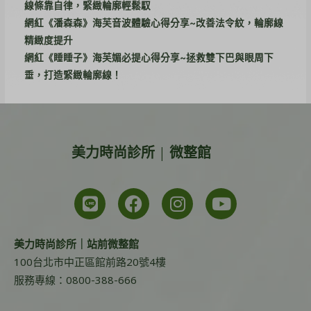
線條靠自律，緊緻輪廓輕鬆馭
網紅《潘森森》海芙音波體驗心得分享~改善法令紋，輪廓線
精緻度提升
網紅《睡睡子》海芙媚必提心得分享~拯救雙下巴與眼周下
垂，打造緊緻輪廓線！
美力時尚診所 | 微整館
美力時尚診所｜站前微整館
100台北市中正區館前路20號4樓
服務專線：0800-388-666