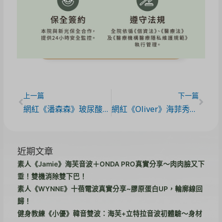
療程介紹
點我立即預約
上一篇
下一篇
網紅《潘森森》玻尿酸體驗心得分享
網紅《Oliver》海菲秀體驗心得分享
近期文章
素人《Jamie》海芙音波＋ONDA PRO真實分享～肉肉臉又下
垂！雙機消除雙下巴！
素人《WYNNE》十蓓電波真實分享~膠原蛋白UP，輪廓線回
歸！
健身教練《小優》韓音雙波：海芙+立特拉音波初體驗～身材