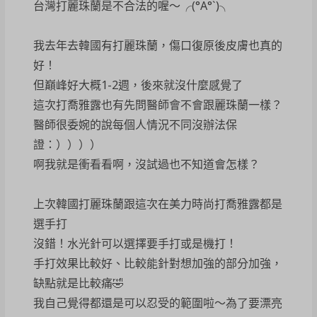
台灣打麗珠蘭是不合法的喔～╭(°A°`)╮
我去年去韓國有打麗珠蘭，傷口復原後皮膚也真的
好！
但巔峰好大概1-2週，後來就沒什麼感覺了
這次打喬雅露也有先問醫師會不會跟麗珠蘭一樣？
醫師很委婉的說每個人情況不同沒辦法保
證：））））
啊我就是衝看看啊，沒試過也不知道會怎樣？
上次韓國打麗珠蘭跟這次在美力時尚打喬雅露都是
選手打
沒錯！水光針可以選擇要手打或是機打！
手打效果比較好、比較能針對想加強的部分加強，
缺點就是比較痛🤣
我自己覺得都還是可以忍受的範圍啦～為了要漂亮