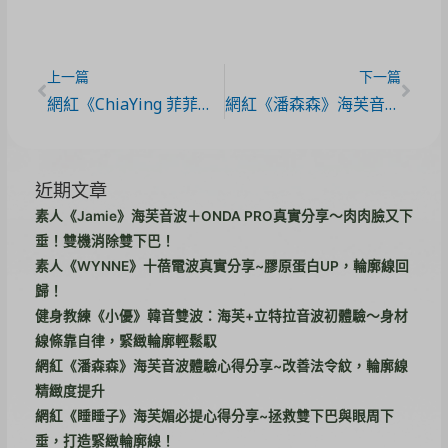
上一篇
下一篇
網紅《ChiaYing 菲菲》Embody核心美力體驗心得分享
網紅《潘森森》海芙音波+立特拉音波體驗心得分享
近期文章
素人《Jamie》海芙音波＋ONDA PRO真實分享～肉肉臉又下
垂！雙機消除雙下巴！
素人《WYNNE》十蓓電波真實分享~膠原蛋白UP，輪廓線回
歸！
健身教練《小優》韓音雙波：海芙+立特拉音波初體驗～身材
線條靠自律，緊緻輪廓輕鬆馭
網紅《潘森森》海芙音波體驗心得分享~改善法令紋，輪廓線
精緻度提升
網紅《睡睡子》海芙媚必提心得分享~拯救雙下巴與眼周下
垂，打造緊緻輪廓線！