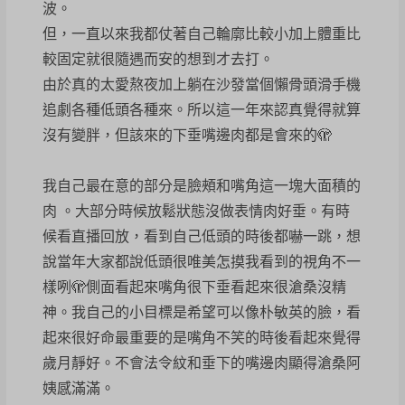
波。
但，一直以來我都仗著自己輪廓比較小加上體重比
較固定就很隨遇而安的想到才去打。
由於真的太愛熬夜加上躺在沙發當個懶骨頭滑手機
追劇各種低頭各種來。所以這一年來認真覺得就算
沒有變胖，但該來的下垂嘴邊肉都是會來的🫣
我自己最在意的部分是臉頰和嘴角這一塊大面積的
肉 。大部分時候放鬆狀態沒做表情肉好垂。有時
候看直播回放，看到自己低頭的時後都嚇一跳，想
說當年大家都說低頭很唯美怎摸我看到的視角不一
樣咧🫣側面看起來嘴角很下垂看起來很滄桑沒精
神。我自己的小目標是希望可以像朴敏英的臉，看
起來很好命最重要的是嘴角不笑的時後看起來覺得
歲月靜好。不會法令紋和垂下的嘴邊肉顯得滄桑阿
姨感滿滿。