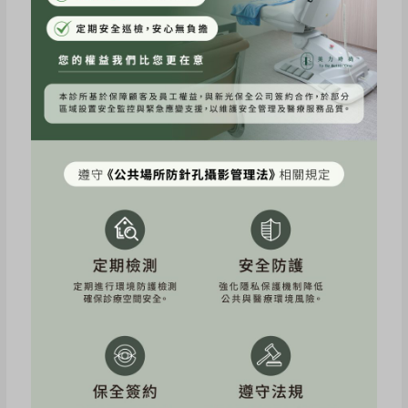
11/22是我打海芙+渦旋音波的第一天
由於我是血管比較明顯的人
當天打完我連會紅紅的，有點像泡完溫泉那樣。晚
上紅紅就都消失了。
一周內加強保濕，避免使用酸類保養品即可。當天
也能化妝。
上班族可以安排中午午餐時間去做療程， 療程時
間超級快速。
#Liftera-V #ULTRAFORMER III#美力時尚診所