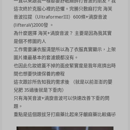
一直以來跟我一樣都要舒眠麻醉打音波的朋友，我
這次終於克服心裡的恐懼。完勝只敷麻打完 海芙
音波拉提（UltraformerIII）600條+渦旋音波
(lifteraV)2000發 。
為什麼選擇 海芙+渦旋音波？ 主要是因為我其實
是個不修圖的人
工作需要讓衣服清楚所以為了衣服真實顯示，上架
圖片連最基本的套濾鏡都沒有。
也因此化妝遮蓋不掉的面皮緊實度是我年底擠出時
間也想要快速保養的療程
這次跟診所告知我的需求後 （就是以前澎澎的嬰
兒肥 35過後就是下垂肉）
只有海芙音波+渦旋音波可以快速改善下垂的問
題。
重點是這個跟拔牙打麻藥比起來牙齦麻藥比較痛🤣