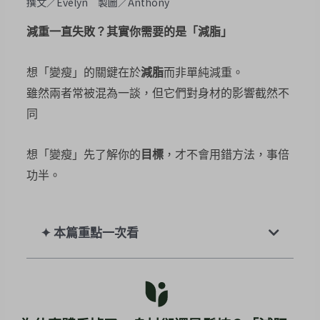
撰文／Evelyn 製圖／Anthony
減重一直失敗？其實你需要的是「減脂」
想「變瘦」的關鍵在於
減脂
而非單純減重。
雖然兩者常被混為一談，但它們對身材的影響截然不
同
想「變瘦」先了解你的
目標
，才不會用錯方法，事倍
功半。
✦ 本篇重點一次看