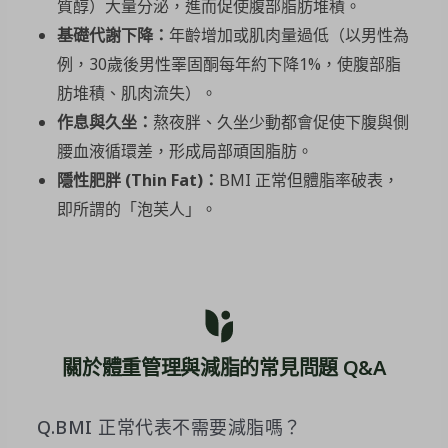
質醇）大量分泌，進而促使腹部脂肪堆積。
基礎代謝下降：
年齡增加或肌肉量過低（以男性為
例，30歲後男性睪固酮每年約下降1%，使腹部脂
肪堆積、肌肉流失）。
作息與久坐：
熬夜胖、久坐少動都會促使下腹與側
腰血液循環差，形成局部頑固脂肪。
隱性肥胖 (Thin Fat)：
BMI 正常但體脂率破表，
即所謂的「泡芙人」。
關於體重管理與減脂的常見問題 Q&A
Q.BMI 正常代表不需要減脂嗎？