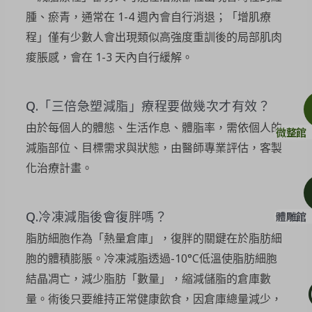
腫、瘀青，通常在 1-4 週內會自行消退；「增肌療
程」僅有少數人會出現類似高強度重訓後的局部肌肉
痠脹感，會在 1-3 天內自行緩解。
Q.「三倍急塑減脂」療程要做幾次才有效？
由於每個人的體態、生活作息、體脂率，需依個人的
微整館
減脂部位、目標需求與狀態，由醫師專業評估，客製
化治療計畫。
Q.冷凍減脂後會復胖嗎？
體雕館
脂肪細胞作為「熱量倉庫」，復胖的關鍵在於脂肪細
胞的體積膨脹。冷凍減脂透過-10°C低溫使脂肪細胞
結晶凋亡，減少脂肪「數量」，縮減儲脂的倉庫數
量。術後只要維持正常健康飲食，因倉庫總量減少，