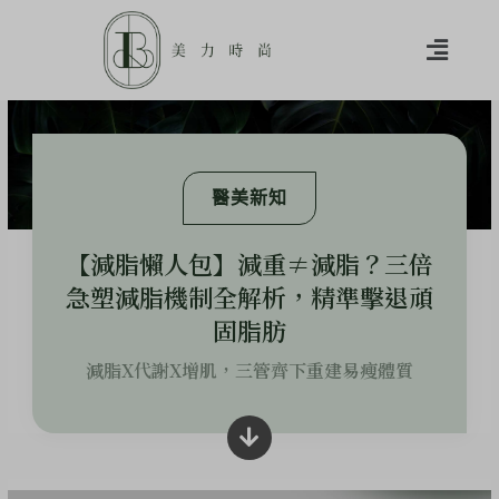
醫美新知
【減脂懶人包】減重≠減脂？三倍
急塑減脂機制全解析，精準擊退頑
固脂肪
減脂X代謝X增肌，三管齊下重建易瘦體質