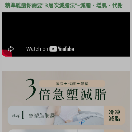
精準雕瘦你需要"𝟯層次減脂法"~減脂、增肌、代謝