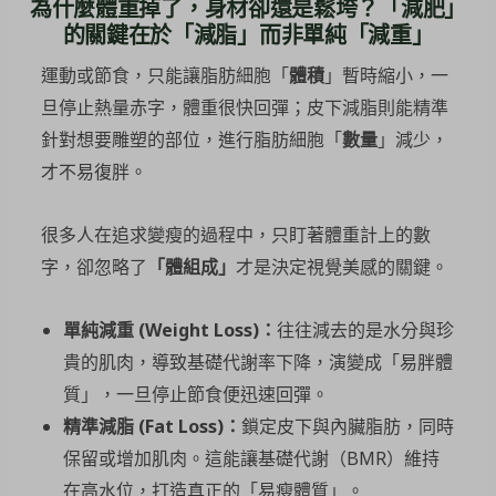
為什麼體重掉了，身材卻還是鬆垮？「減肥」
的關鍵在於「減脂」而非單純「減重」
運動或節食，只能讓脂肪細胞「
體積
」暫時縮小，一
旦停止熱量赤字，體重很快回彈；皮下減脂則能精準
針對想要雕塑的部位，進行脂肪細胞「
數量
」減少，
才不易復胖。
很多人在追求變瘦的過程中，只盯著體重計上的數
字，卻忽略了
「體組成」
才是決定視覺美感的關鍵。
單純減重
(Weight Loss)
：
往往減去的是水分與珍
貴的肌肉，導致基礎代謝率下降，演變成「易胖體
質」，一旦停止節食便迅速回彈。
精準減脂
(Fat Loss)
：
鎖定皮下與內臟脂肪，同時
保留或增加肌肉。這能讓基礎代謝（BMR）維持
在高水位，打造真正的「易瘦體質」。