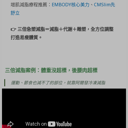
增肌減脂療程推薦：
EMBODY核心美力
、
CMSlim先
舒立
👉 三倍急塑減脂＝減脂＋代謝＋雕塑，全方位調整
打造易瘦體質。
三倍減脂案例：體重沒超標，後腰肉超標
運動、節食也減不了的部位，就靠阿爾發冷凍減脂