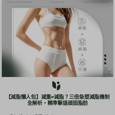
【減脂懶人包】減重≠減脂？三倍急塑減脂機制
全解析，精準擊退頑固脂肪