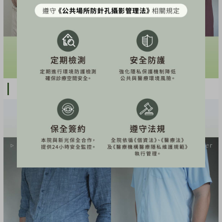
這位男士減掉啤酒肚之後，穿衣更俐落了👇