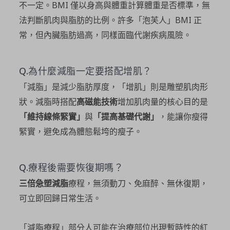
不一定。BMI 僅以身高與體重計算體重是否標準，無
法判斷肌肉與脂肪的比例。許多「泡芙人」BMI 正
常，但內臟脂肪過高，同樣面臨代謝疾病風險。
Q.為什麼減脂一定要搭配增肌？
「減脂」是減少脂肪厚度，「增肌」則是雕塑肌肉形
狀。減脂時搭配
高磁能技術
增加肌肉量的核心目的是
「維持線條緊實」
與
「提高基礎代謝」
，能讓你瘦得
緊實，避免成為體態鬆垮的瘦子。
Q.療程後需要恢復期嗎？
三倍急塑減脂
療程，無須動刀、免麻醉、無休復期，
可立即回歸日常生活。
「減脂療程」部分人可能在治療部位出現暫時性的紅