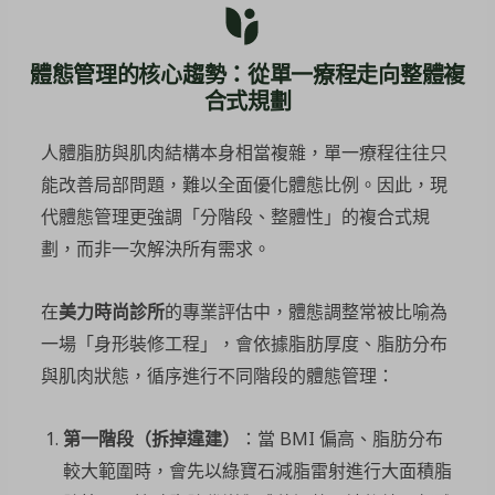
體態管理的核心趨勢：從單一療程走向整體複
合式規劃
人體脂肪與肌肉結構本身相當複雜，單一療程往往只
能改善局部問題，難以全面優化體態比例。因此，現
代體態管理更強調「分階段、整體性」的複合式規
劃，而非一次解決所有需求。
在
美力時尚診所
的專業評估中，體態調整常被比喻為
一場「身形裝修工程」，會依據脂肪厚度、脂肪分布
與肌肉狀態，循序進行不同階段的體態管理：
第一階段（拆掉違建）
：當 BMI 偏高、脂肪分布
較大範圍時，會先以綠寶石減脂雷射進行大面積脂