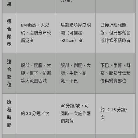
果
適
BMI偏高、大尺
局部脂肪厚度明
已接近理想體
合
碼、脂肪分布較
顯（可捏起
態，但局部鬆弛
類
廣泛者
≥2.5cm）者
或線條不精緻者
型
適
腹部、腰腹、大
腹部、側腰、大
下巴、手臂、背
合
腿、臀下、背部
腿、手臂、副
部、腹部等需精
部
等大範圍區域
乳、下巴
修與緊實部位
位
療
40分鐘/次，可
程
約12-15 分鐘/
約 30 分鐘／次
同時一次施作兩
時
次
個部位
間