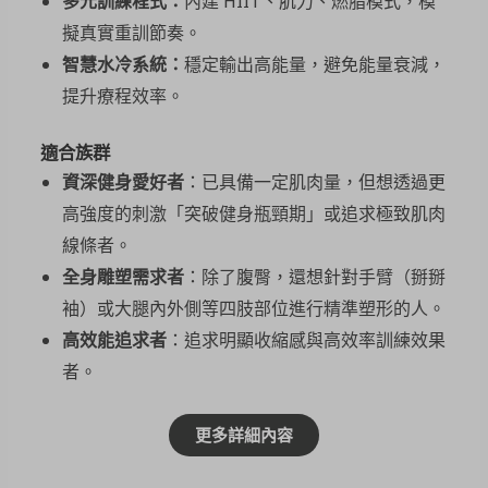
多元訓練程式：
內建 HIIT、肌力、燃脂模式，模
擬真實重訓節奏。
智慧水冷系統：
穩定輸出高能量，避免能量衰減，
提升療程效率。
適合族群
資深健身愛好者
：已具備一定肌肉量，但想透過更
高強度的刺激「突破健身瓶頸期」或追求極致肌肉
線條者。
全身雕塑需求者
：除了腹臀，還想針對手臂（掰掰
袖）或大腿內外側等四肢部位進行精準塑形的人。
高效能追求者
：追求明顯收縮感與高效率訓練效果
者。
更多詳細內容