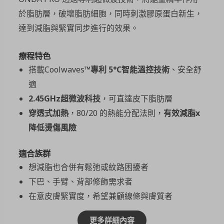
於脂肪層，破壞脂肪細胞，同時刺激膠原蛋白新生，
達到減脂與緊實同步進行的效果。
療程特色
搭載Coolwaves™
專利 5°C智能溫控技術
、安全舒
適
2.45GHz超微波科技
，可直達皮下脂肪層
穿透式加熱
，80/20 的熱能分配法則，
有效減脂
x
降低燙傷風險
適合族群
想減脂也合併有鬆弛或紋路困擾者
下巴、手臂、背部修飾需求者
在意皮膚緊實度，希望兼顧線條與膚質者
更多詳細內容