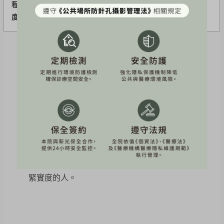
程
感
些微拉扯感
感覺
度
重點解析：
綠寶石減脂雷射：
適合 BMI 偏高、脂肪分布較廣
泛或希望先進行大面積脂肪管理的人，常作為體態
規劃初期的第一步。
阿爾發冷凍減脂：
適合局部脂肪厚度明顯（捏起來
超過2.5cm）、希望針對特定部位進行脂肪雕塑
者。
ONDA PRO超微波：
適合已接近理想體態(捏起來
小於2.5cm)，但仍在意局部鬆弛、線條修飾與皮膚
緊實度的人。