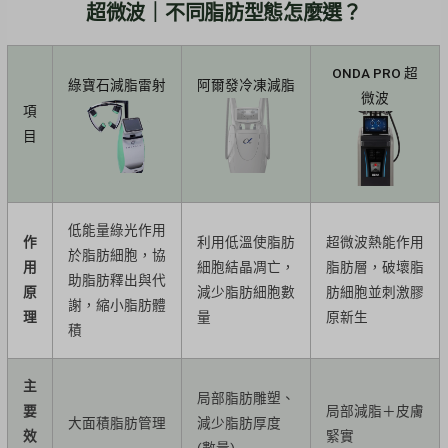
超微波｜不同脂肪型態怎麼選？
ONDA PRO 超
綠寶石減脂雷射
阿爾發冷凍減脂
微波
項
目
低能量綠光作用
作
利用低溫使脂肪
超微波熱能作用
於脂肪細胞，協
用
細胞結晶凋亡，
脂肪層，破壞脂
助脂肪釋出與代
原
減少脂肪細胞數
肪細胞並刺激膠
謝，縮小脂肪體
理
量
原新生
積
主
局部脂肪雕塑、
要
局部減脂＋皮膚
大面積脂肪管理
減少脂肪厚度
效
緊實
(數量)