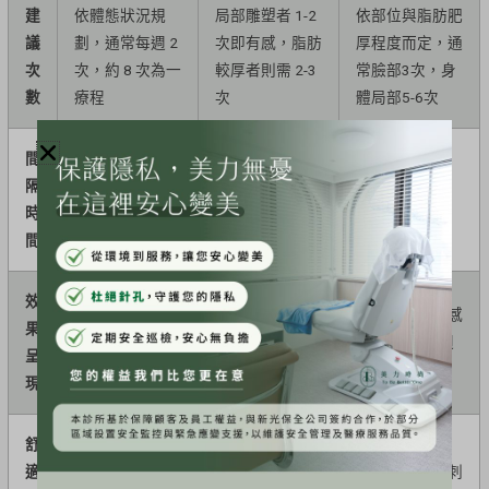
建
依體態狀況規
局部雕塑者 1-2
依部位與脂肪肥
議
劃，通常每週 2
次即有感，脂肪
厚程度而定，通
次
次，約 8 次為一
較厚者則需 2-3
常臉部3次，身
數
療程
次
體局部5-6次
間
隔
每週 2 次，每次
間隔約 1-3 個月
間隔 2-4 週
時
間隔48~72小時
間
效
屬循序漸進型，
術後當下即可感
果
約6–12週內感
隨代謝逐步感受
到緊實，3-4週
呈
受明顯變化
體態變化
後效果更明顯
現
舒
適
非侵入式、無痛
冷感明顯，初期
微熱，輕微刺刺