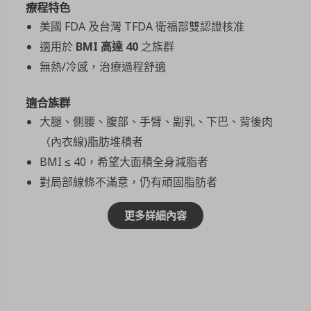
療程特色
美國 FDA 及台灣 TFDA 衛福部雙認證核准
適用於
BMI
高達 40
之族群
無熱/冷感，治療過程舒適
適合族群
大腿、側腰、腹部、手臂、副乳、下巴、背後肉
（內衣線)脂肪堆積者
BMI ≤ 40，希望大面積全身減脂者
對局部線條不滿意，仍有頑固脂肪者
更多詳細內容