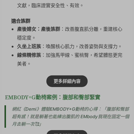
文獻，臨床證實安全性、有效。
適合族群
產後婦女：產後族群
：改善腹直肌分離，重建核心
穩定度。
久坐上班族
：喚醒核心肌力，改善姿勢與支撐力。
線條精修族
：加強馬甲線、蜜桃臀，希望體態更完
美者。
更多詳細內容
EMBODY+G動椅案例：腹部和臀部緊實
網紅《Demi》體驗EMBODY+G動椅的心得：「腹部和臀部
超有感！就是躺著也能練出腹肌的 EMbody我現在固定一個
月去躺一次🥰」