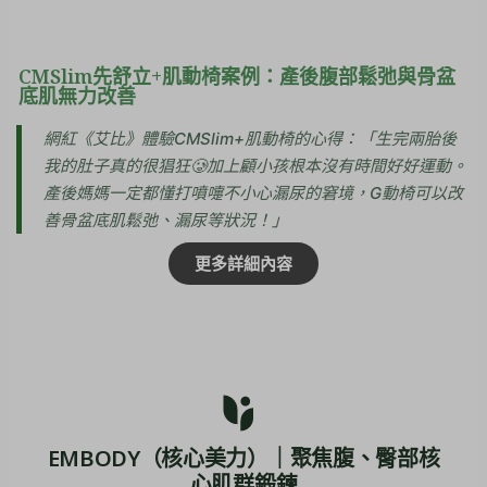
CMSlim先舒立+肌動椅案例：產後腹部鬆弛與骨盆
底肌無力改善
網紅《艾比》體驗CMSlim+肌動椅的心得：「生完兩胎後
我的肚子真的很猖狂🥲加上顧小孩根本沒有時間好好運動。
產後媽媽一定都懂打噴嚏不小心漏尿的窘境，G動椅可以改
善骨盆底肌鬆弛、漏尿等狀況！」
更多詳細內容
EMBODY（核心美力）｜聚焦腹、臀部核
心肌群鍛鍊