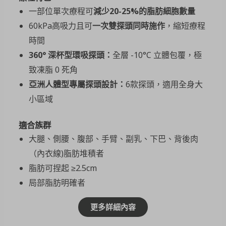
一部位單次療程可
減少20-25%的脂肪細胞數量
60kPa高吸力且可
一次雙探頭同時施作
，縮短療程
時間
360° 深杯型環吸探頭：
全層 -10°C 立體包覆，極
致凍脂 0 死角
亞洲人體型專屬探頭設計：
6款探頭，適用全身大
小區域
適合族群
大腿、側腰、腹部、手臂、副乳、下巴、背後肉
（內衣線)脂肪堆積者
脂肪可捏起 ≥2.5cm
局部脂肪明確者
更多詳細內容