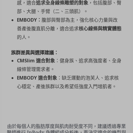
感，適合
追求全身線條雕塑的對象
，包括腹部、臀
部、大腿、手臂（二、三頭肌）。
EMBODY
：
腹部與臀部為主，強化核心力量與改
善產後腹直肌分離，適合追求
核心線條與精實體態
的人。
族群差異與選擇建議：
CMSlim
適合對象
：健身族、追求高強度者、全身
線條管理需求者。
EMBODY
適合對象
：缺乏運動的泡芙人、追求核
心穩定、產後族群以及希望低強度入門增肌者。
由於每個人的脂肪厚度與肌肉耐受度不同，建議透過專業
醫師進行 InBody 身體組成分析後，再決定適合的機型與