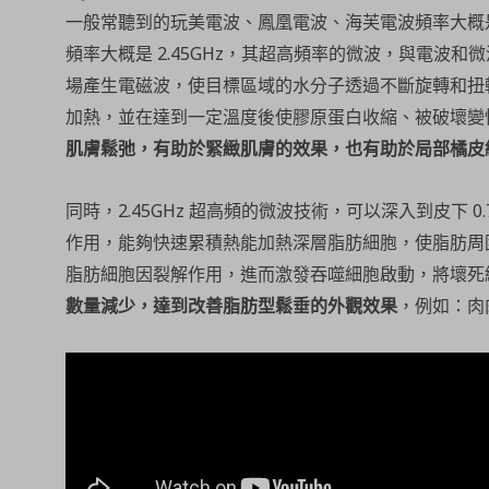
一般常聽到的玩美電波、鳳凰電波、海芙電波頻率大概是 6.
頻率大概是 2.45GHz，其超高頻率的微波，與電波
場產生電磁波，使目標區域的水分子透過不斷旋轉和扭
加熱，並在達到一定溫度後使膠原蛋白收縮、被破壞變
肌膚鬆弛，有助於緊緻肌膚的效果，也有助於局部橘皮
同時，2.45GHz 超高頻的微波技術，可以深入到皮下 0
作用，能夠快速累積熱能加熱深層脂肪細胞，使脂肪周
脂肪細胞因裂解作用，進而激發吞噬細胞啟動，將壞死
數量減少，達到改善脂肪型鬆垂的外觀效果
，例如：肉