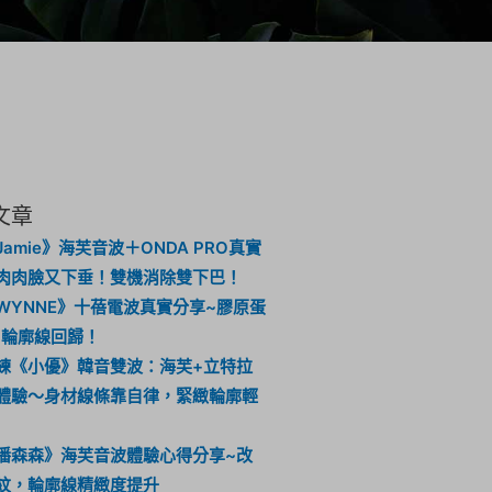
文章
amie》海芙音波＋ONDA PRO真實
肉肉臉又下垂！雙機消除雙下巴！
WYNNE》十蓓電波真實分享~膠原蛋
，輪廓線回歸！
練《小優》韓音雙波：海芙+立特拉
體驗～身材線條靠自律，緊緻輪廓輕
潘森森》海芙音波體驗心得分享~改
紋，輪廓線精緻度提升