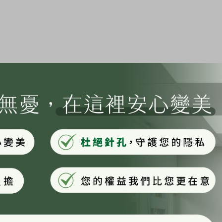
用怎麼算？
 療程，划算嗎？