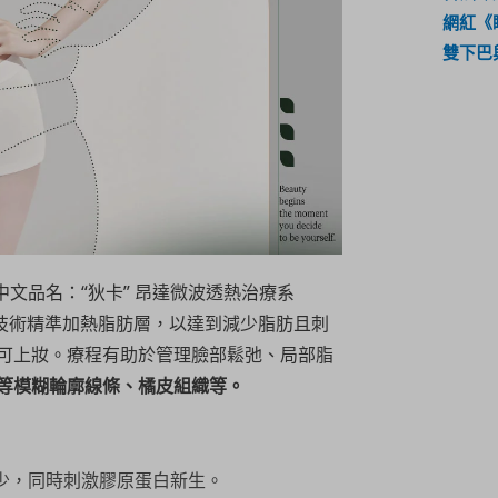
網紅《
雙下巴
O，中文品名：“狄卡” 昂達微波透熱治療系
 技術精準加熱脂肪層，以達到減少脂肪且刺
可上妝。療程有助於管理臉部鬆弛、局部脂
等模糊輪廓線條、橘皮組織等。
少，同時刺激膠原蛋白新生。