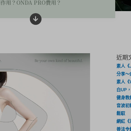
副作用？ONDA PRO費用？
近期
素人《J
分享～
素人《
白UP
健身教
音波初
鬆馭
網紅《
善法令