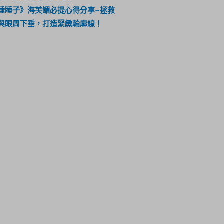
睡睡子》海芙媚必提心得分享~拯救
與眼周下垂，打造緊緻輪廓線！