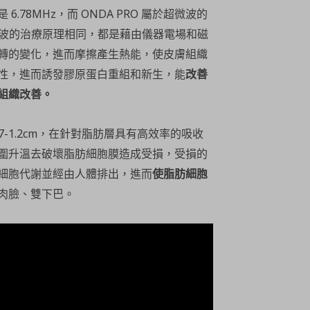
78MHz，而 ONDA PRO 屬於超微波的
和微波的治療原理相同，都是藉由儀器電場和磁
轉的變化，進而摩擦產生熱能，使皮膚組織
性，進而誘發膠原蛋白重組和新生，能
改善
組織改善。
.7-1.2cm，在針對脂肪層具有高效率的吸收
圍升溫去破壞脂肪細胞膜造成受損，受損的
細胞代謝並經由人體排出，進而
使脂肪細胞
肉臉、雙下巴。