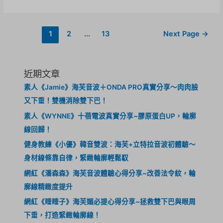
1
2
...
13
Next Page
→
近期文章
素人《Jamie》海芙音波＋ONDA PRO真實分享～肉肉臉
又下垂！雙機消除雙下巴！
素人《WYNNE》十蓓電波真實分享~膠原蛋白UP，輪廓
線回歸！
健身教練《小優》韓音雙波：海芙+立特拉音波初體驗～
身材線條靠自律，緊緻輪廓輕鬆馭
網紅《潘森森》海芙音波體驗心得分享~改善法令紋，輪
廓線精緻度提升
網紅《睡睡子》海芙媚必提心得分享~拯救雙下巴與眼周
下垂，打造緊緻輪廓線！