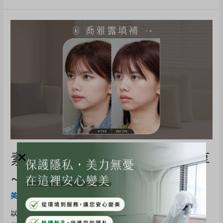
素人《Ruby》喬雅露真實分享
~ 蘋果肌飽滿，幼態顯自然!
美力分享
,
Juvelook喬雅露
/ By
BE-Evelyn
以前照鏡子，最怕就是笑起來的時候。明明沒有熬夜，但兩頰總