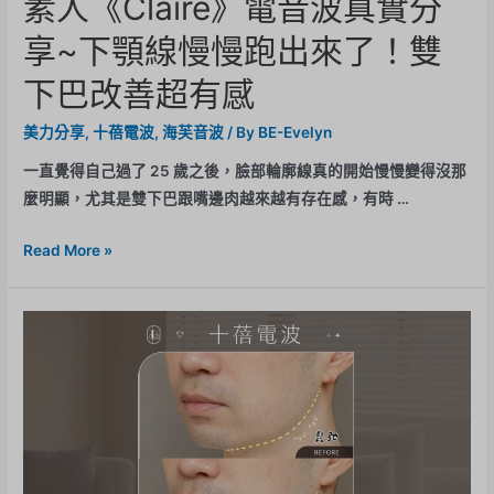
素人《Claire》電音波真實分
享~下顎線慢慢跑出來了！雙
下巴改善超有感
美力分享
,
十蓓電波
,
海芙音波
/ By
BE-Evelyn
一直覺得自己過了 25 歲之後，臉部輪廓線真的開始慢慢變得沒那
麼明顯，尤其是雙下巴跟嘴邊肉越來越有存在感，有時 …
Read More »