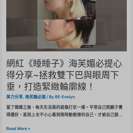
網紅《睡睡子》海芙媚必提心
得分享~拯救雙下巴與眼周下
垂，打造緊緻輪廓線！
美力分享
,
海芙媚必提
/ By
BE-Evelyn
當了媽媽之後，每天生活真的就像打仗一樣。平常自己照鏡子覺
得還好，直到上次不小心看到限時動態裡的自己，才被自己猖 …
Read More »