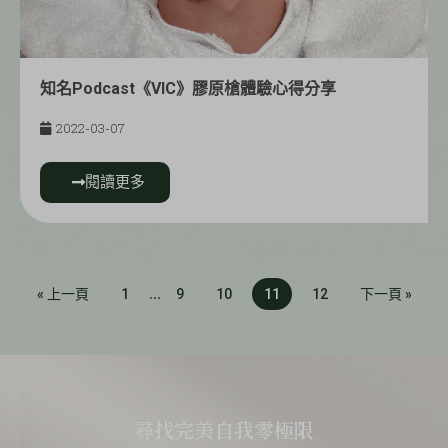
知名Podcast《VIC》膠原槍體驗心得分享
2022-03-07
閱讀更多
« 上一頁
1
...
9
10
11
12
下一頁 »
尋找完美自我零極限