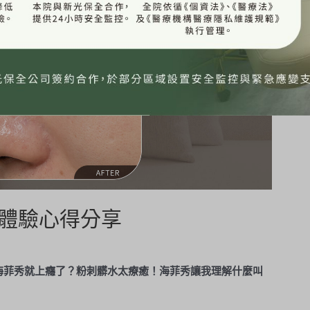
菲秀體驗心得分享
次做海菲秀就上癮了？粉刺髒水太療癒！海菲秀讓我理解什麼叫