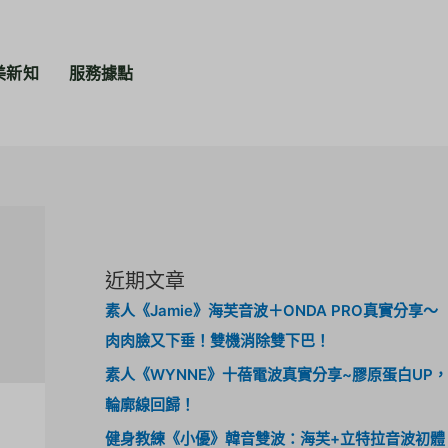
美新知
服務據點
近期文章
素人《Jamie》海芙音波＋ONDA PRO真實分享～
肉肉臉又下垂！雙機消除雙下巴！
素人《WYNNE》十蓓電波真實分享~膠原蛋白UP，
輪廓線回歸！
健身教練《小優》韓音雙波：海芙+立特拉音波初體