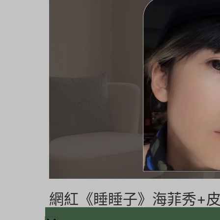
網紅《睡睡子》海菲秀+
海菲秀
,
美力分享
,
皮秒雷射
/ By
BE-Evelyn