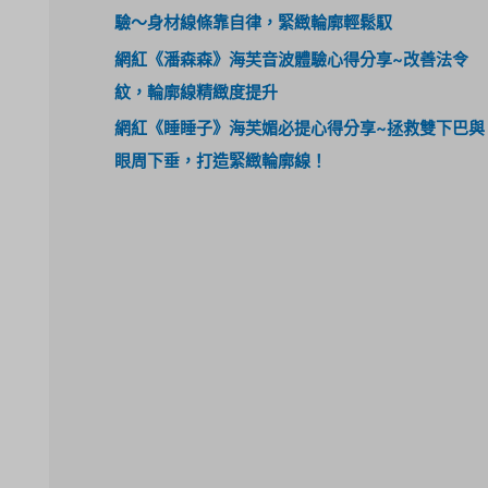
驗～身材線條靠自律，緊緻輪廓輕鬆馭
網紅《潘森森》海芙音波體驗心得分享~改善法令
紋，輪廓線精緻度提升
網紅《睡睡子》海芙媚必提心得分享~拯救雙下巴與
眼周下垂，打造緊緻輪廓線！