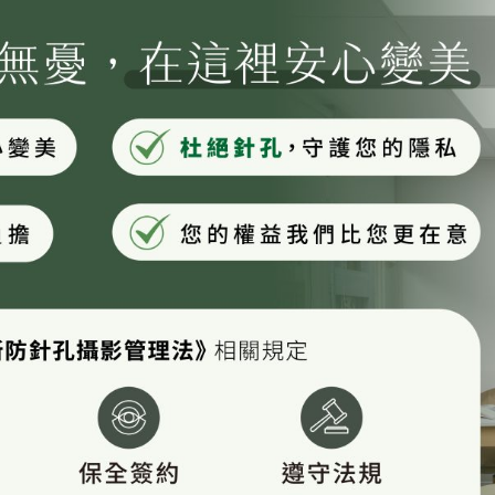
被問爆先速速剪了海菲秀+皮秒的介紹 之前就有人問海菲秀