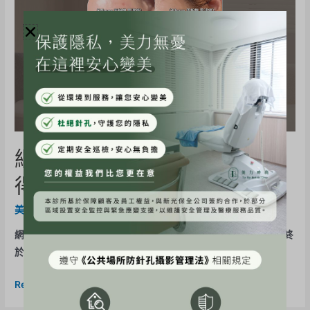
網紅《等等》水光注射體驗心
得分享
美力分享
,
水光注射
/ By
BE-Evelyn
網紅《等等》水光注射體驗心得分享 在嘗試了7次蜂巢皮秒後，終
於來打水光針了！ 原本其實還蠻怕這種侵入性的療程但 …
Read More »