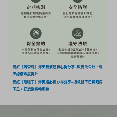
近期文章
素人《Jamie》海芙音波＋ONDA PRO真實分享～肉肉臉
又下垂！雙機消除雙下巴！
素人《WYNNE》十蓓電波真實分享~膠原蛋白UP，輪廓
線回歸！
健身教練《小優》韓音雙波：海芙+立特拉音波初體驗～
身材線條靠自律，緊緻輪廓輕鬆馭
網紅《潘森森》海芙音波體驗心得分享~改善法令紋，輪
廓線精緻度提升
網紅《睡睡子》海芙媚必提心得分享~拯救雙下巴與眼周
下垂，打造緊緻輪廓線！