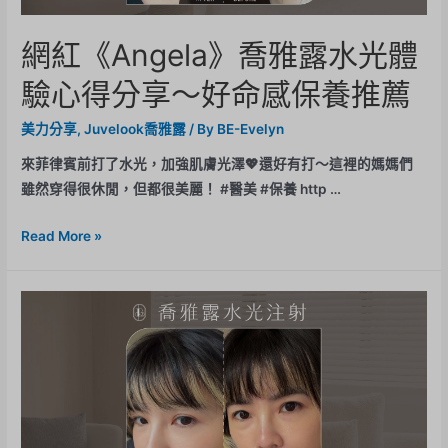
網紅《Angela》喬雅露水光體
驗心得分享～好命感保養推薦
美力分享
,
Juvelook喬雅露
/ By
BE-Evelyn
來菲律賓前打了水光，加強肌膚光澤💖還好有打～這裡的媽媽們
雖然穿得很休閒，但都很美麗！ #醫美 #保養 http …
Read More »