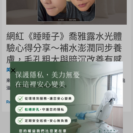
網紅《睡睡子》喬雅露水光體
驗心得分享～補水澎潤同步養
膚，毛孔粗大與暗沉改善有感
美力分享
,
Juvelook喬雅露
/ By
BE-Evelyn
來推個夏天爆油救星我本身是內乾外油的混合肌T字部位很容易出
油，尤其夏天悶熱或生理期會更嚴重 先前做海菲秀才知道 …
Read More »
近期文章