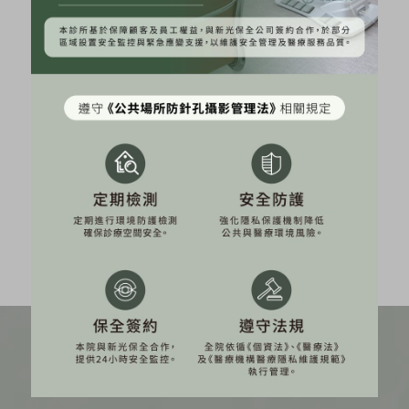
素人《Jamie》海芙音波＋ONDA PRO真實分享～肉肉臉
又下垂！雙機消除雙下巴！
素人《WYNNE》十蓓電波真實分享~膠原蛋白UP，輪廓
線回歸！
健身教練《小優》韓音雙波：海芙+立特拉音波初體驗～
身材線條靠自律，緊緻輪廓輕鬆馭
網紅《潘森森》海芙音波體驗心得分享~改善法令紋，輪
廓線精緻度提升
網紅《睡睡子》海芙媚必提心得分享~拯救雙下巴與眼周
下垂，打造緊緻輪廓線！
美力時尚診所 | 微整館