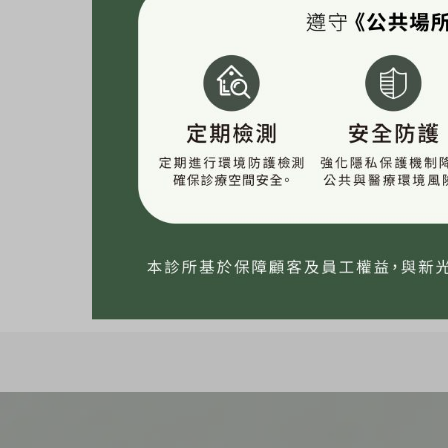
網紅《依小Bee》ONDA
入式體雕-手臂線條雕塑
美力分享
,
ONDA PRO超微波
/ By
BE-Evelyn
網紅《依小Bee》ONDA PRO超微波體驗心得分
打 …
Read More »