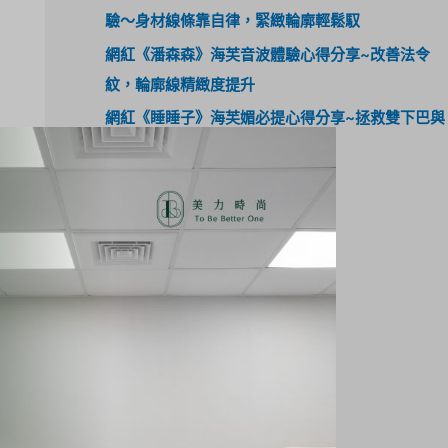
驗～身材線條靠自律，緊緻輪廓輕鬆馭
網紅《潘森森》海芙音波體驗心得分享~改善法令
紋，輪廓線精緻度提升
網紅《睡睡子》海芙媚必提心得分享~拯救雙下巴與
眼周下垂，打造緊緻輪廓線！