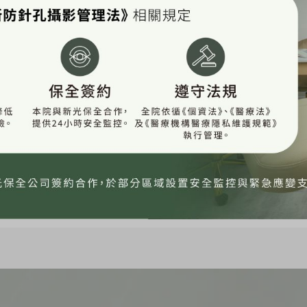
 PRO超微波體驗心得分享~非侵
享~非侵入式體雕-手臂線條雕塑 終於可以和大家分享我三個月