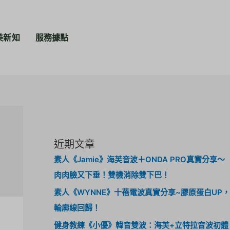
美新知
服務據點
近期文章
素人《Jamie》海芙音波＋ONDA PRO真實分享～
肉肉臉又下垂！雙機消除雙下巴！
素人《WYNNE》十蓓電波真實分享~膠原蛋白UP，
輪廓線回歸！
健身教練《小優》韓音雙波：海芙+立特拉音波初體