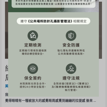
網紅《安妮》立特拉音波~眼
周拉提+細紋體驗心得分享
美力分享
,
立特拉音波
/ By
BE-Evelyn
我的醫美小日記📔這次做的是立特拉眼周音波第一次做完的時候
覺得眼睛有一種被放大的感覺眼周感覺到繃繃的拉提感 後來 …