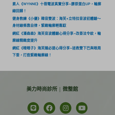
素人《WYNNE》十蓓電波真實分享~膠原蛋白UP，輪廓
線回歸！
健身教練《小優》韓音雙波：海芙+立特拉音波初體驗～
身材線條靠自律，緊緻輪廓輕鬆馭
網紅《潘森森》海芙音波體驗心得分享~改善法令紋，輪
廓線精緻度提升
網紅《睡睡子》海芙媚必提心得分享~拯救雙下巴與眼周
下垂，打造緊緻輪廓線！
美力時尚診所 | 微整館