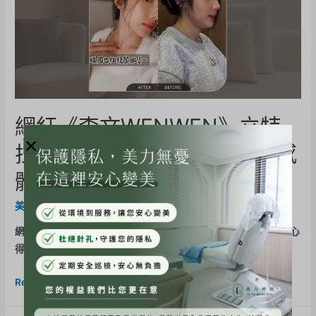
網紅《李文WENWEN》立特
拉音波~下顎線+眼周緊緻有感
體驗心得分享
美力分享
,
立特拉音波
/ By
BE-Evelyn
網紅《李文WENWEN》立特拉音波~下顎線+眼周緊緻有感體驗心
得分享 過年後真的太鬆弛了…結果雙下巴直接在影片 …
Read More »