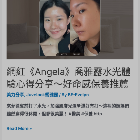
網紅《Angela》喬雅露水光體
驗心得分享～好命感保養推薦
美力分享
,
Juvelook喬雅露
/ By
BE-Evelyn
來菲律賓前打了水光，加強肌膚光澤💖還好有打～這裡的媽媽們
雖然穿得很休閒，但都很美麗！ #醫美 #保養 http …
Read More »