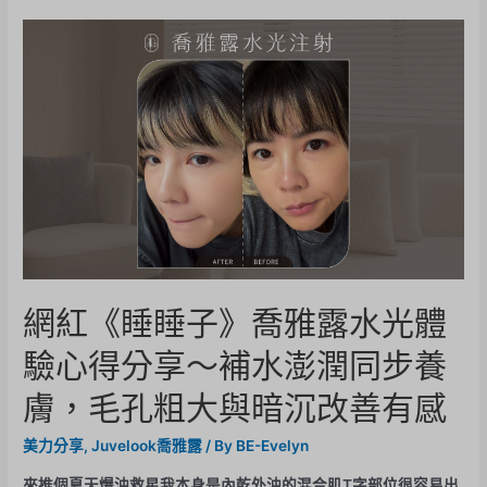
網紅《睡睡子》喬雅露水光體
驗心得分享～補水澎潤同步養
膚，毛孔粗大與暗沉改善有感
美力分享
,
Juvelook喬雅露
/ By
BE-Evelyn
來推個夏天爆油救星我本身是內乾外油的混合肌T字部位很容易出