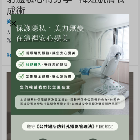
成術
美力分享
,
Juvelook喬雅露
,
水光注射
/ By
BE-Evelyn
💧韓國女生為什麼皮膚都這麼好？因為她們都在定期打——水！
光！針！ 這次我做的是超人氣的👉 Juvelook喬雅 …
Read More »