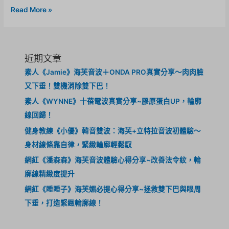
Read More »
近期文章
素人《Jamie》海芙音波＋ONDA PRO真實分享～肉肉臉
又下垂！雙機消除雙下巴！
素人《WYNNE》十蓓電波真實分享~膠原蛋白UP，輪廓
線回歸！
健身教練《小優》韓音雙波：海芙+立特拉音波初體驗～
身材線條靠自律，緊緻輪廓輕鬆馭
網紅《潘森森》海芙音波體驗心得分享~改善法令紋，輪
廓線精緻度提升
網紅《睡睡子》海芙媚必提心得分享~拯救雙下巴與眼周
下垂，打造緊緻輪廓線！