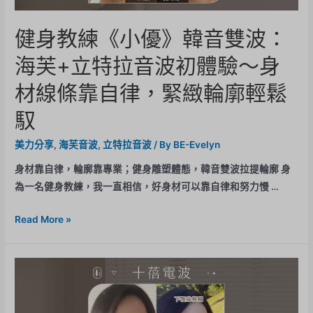
健身教練《小優》韓音雙波：
海芙+立特拉音波初體驗～身
材線條靠自律，緊緻輪廓輕鬆
馭
美力分享
,
海芙音波
,
立特拉音波
/ By
BE-Evelyn
身材靠自律，輪廓靠專業；健身雕塑體態，韓音雙波拉提輪廓 身
為一名健身教練，我一直相信，好身材可以靠自律和努力慢 …
Read More »