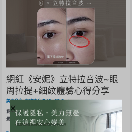
網紅《安妮》立特拉音波~眼
周拉提+細紋體驗心得分享
美力分享
,
立特拉音波
/ By
BE-Evelyn
我的醫美小日記📔這次做的是立特拉眼周音波第一次做完的時候
覺得眼睛有一種被放大的感覺眼周感覺到繃繃的拉提感 後來 …