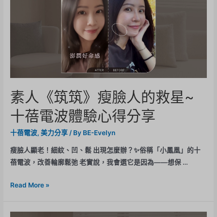
素人《筑筑》瘦臉人的救星~
十蓓電波體驗心得分享
十蓓電波
,
美力分享
/ By
BE-Evelyn
瘦臉人顯老！細紋、凹、鬆 出現怎麼辦？✨俗稱「小鳳凰」的十
蓓電波，改善輪廓鬆弛 老實說，我會選它是因為——想保 …
Read More »