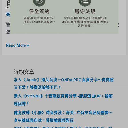
與價格一次看
美力專欄
,
眼周美學
/ By
BE-Evelyn
醫美新知 眼周電波、音波比較：鳳凰電波、十蓓電波、海芙音波
怎麼選？ 眼周細紋、鬆弛與眼尾下垂該怎麼選？一次了解 …
Read More »
近期文章
素人《Jamie》海芙音波＋ONDA PRO真實分享～肉肉臉
又下垂！雙機消除雙下巴！
素人《WYNNE》十蓓電波真實分享~膠原蛋白UP，輪廓
線回歸！
健身教練《小優》韓音雙波：海芙+立特拉音波初體驗～
身材線條靠自律，緊緻輪廓輕鬆馭