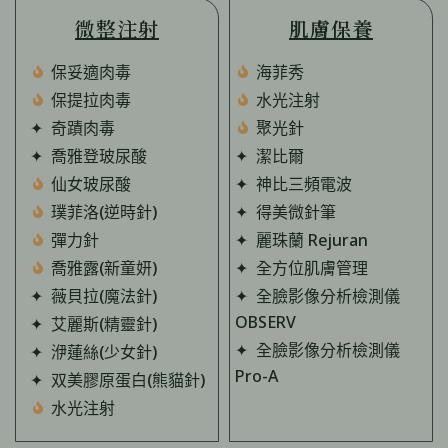
微整注射
肌膚保養
保妥適肉毒
海菲秀
保提拉肉毒
水光注射
✦ 奇蹟肉毒
聚光針
✦ 喬雅登玻尿酸
✦ 潔比爾
仙女玻尿酸
✦ 神比三頻電波
璞菲洛(逆時針)
✦ 得美微針筆
彈力針
✦ 麗珠蘭 Rejuran
喬雅露(新童妍)
✦ 全方位肌膚管理
✦ 薇貝拉(魔法針)
✦ 全臉影像分析檢測儀
OBSERV
✦ 艾麗斯(精靈針)
✦ 全臉影像分析檢測儀
✦ 洢蓮絲(少女針)
Pro-A
✦ 双美膠原蛋白(熊貓針)
水光注射