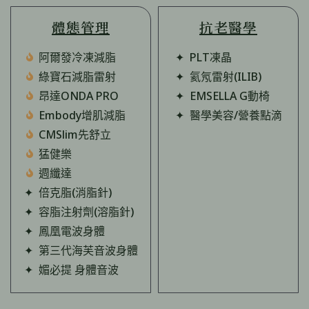
體態管理
抗老醫學
阿爾發冷凍減脂
✦ PLT凍晶
綠寶石減脂雷射
✦ 氦氖雷射(ILIB)
昂達ONDA PRO
✦ EMSELLA G動椅
Embody增肌減脂
✦ 醫學美容/營養點滴
CMSlim先舒立
猛健樂
週纖達
✦ 倍克脂(消脂針)
✦ 容脂注射劑(溶脂針)
✦ 鳳凰電波身體
✦ 第三代海芙音波身體
✦ 媚必提 身體音波