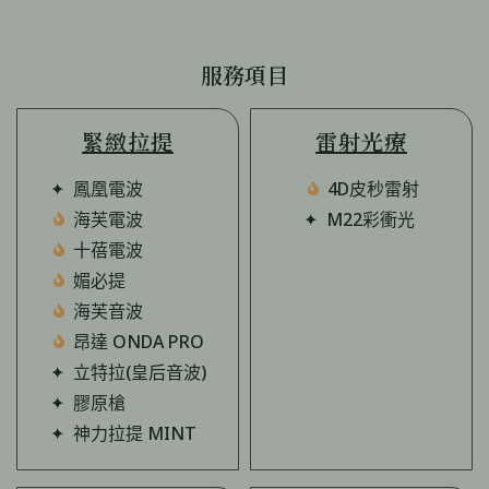
服務項目
緊緻拉提
雷射光療
✦ 鳳凰電波
4D皮秒雷射
海芙電波
✦ M22彩衝光
十蓓電波
媚必提
海芙音波
昂達 ONDA PRO
✦ 立特拉(皇后音波)
✦ 膠原槍
✦ 神力拉提 MINT