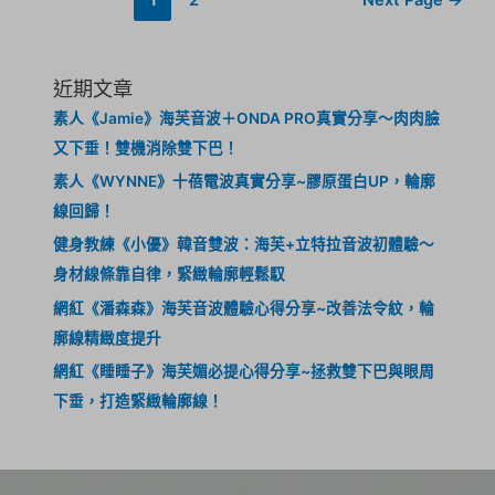
近期文章
素人《Jamie》海芙音波＋ONDA PRO真實分享～肉肉臉
又下垂！雙機消除雙下巴！
素人《WYNNE》十蓓電波真實分享~膠原蛋白UP，輪廓
線回歸！
健身教練《小優》韓音雙波：海芙+立特拉音波初體驗～
身材線條靠自律，緊緻輪廓輕鬆馭
網紅《潘森森》海芙音波體驗心得分享~改善法令紋，輪
廓線精緻度提升
網紅《睡睡子》海芙媚必提心得分享~拯救雙下巴與眼周
下垂，打造緊緻輪廓線！