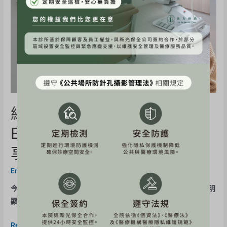
網紅《ChiaYing 菲菲》
Embody核心美力體驗心得分
享
Embody
,
美力分享
/ By
美力時尚診所
今天來美力時尚做Embody完全是為了我的翹臀🍑平常其實不太明
顯但每次拍泳裝的時候屁屁就弱的很明顯🥲🥲🥲為了能 …
Read More »