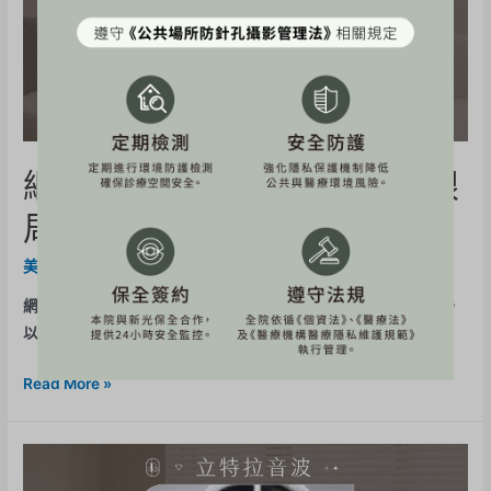
網紅《TAKO》立特拉音波~眼
周拉提體驗心得分享
美力分享
,
立特拉音波
/ By
BE-Evelyn
網紅《TAKO》立特拉音波~眼周拉提有感體驗心得分享 老實說，
以前我真的很少動「眼周」但最近照鏡子、自拍的時候 …
Read More »